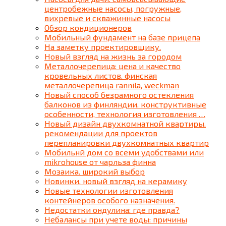
центробежные насосы, погружные,
вихревые и скважинные насосы
Обзор кондиционеров
Мобильный фундамент на базе прицепа
На заметку проектировщику.
Новый взгляд на жизнь за городом
Металлочерепица: цена и качество
кровельных листов. финская
металлочерепица rannila, weckman
Новый способ безрамного остекления
балконов из финляндии. конструктивные
особенности, технология изготовления …
Новый дизайн двухкомнатной квартиры.
рекомендации для проектов
перепланировки двухкомнатных квартир
Мобильнй дом со всеми удобствами или
mikrohouse от чарльза финна
Мозаика. широкий выбор
Новинки. новый взгляд на керамику
Новые технологии изготовления
контейнеров особого назначения.
Недостатки ондулина: где правда?
Небалансы при учете воды: причины