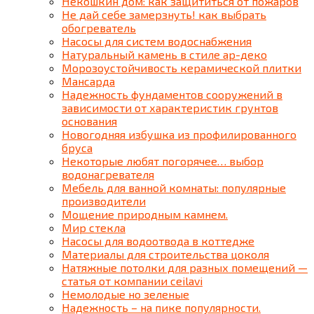
Некошкин дом: как защититься от пожаров
Не дай себе замерзнуть! как выбрать
обогреватель
Насосы для систем водоснабжения
Натуральный камень в стиле ар-деко
Морозоустойчивость керамической плитки
Мансарда
Надежность фундаментов сооружений в
зависимости от характеристик грунтов
основания
Новогодняя избушка из профилированного
бруса
Некоторые любят погорячее… выбор
водонагревателя
Мебель для ванной комнаты: популярные
производители
Мощение природным камнем.
Мир стекла
Насосы для водоотвода в коттедже
Материалы для строительства цоколя
Натяжные потолки для разных помещений —
статья от компании ceilavi
Немолодые но зеленые
Надежность – на пике популярности.