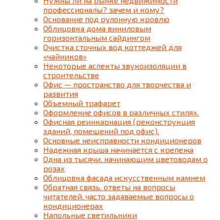
Нужны ли на рынке недвижимости
профессионалы? зачем и кому?
Основание под рулонную кровлю
Облицовка дома виниловым
горизонтальным сайдингом
Очистка сточных вод коттеджей для
«чайников»
Некоторые аспекты звукоизоляции в
строительстве
Офис — пространство для творчества и
развития
Объемный трафарет
Оформление офисов в различных стилях.
Офисная реинкарнация (реконструкция
зданий, помещений под офис).
Основные неисправности кондиционеров
Надежная крыша начинается с крепежа
Одна из тысячи. начинающим цветоводам о
розах
Облицовка фасада искусственным камнем
Обратная связь. ответы на вопросы
читателей. часто задаваемые вопросы о
кондиционерах
Напольные светильники