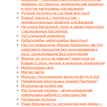
мозаика, из смальты, керамическая мозаика
и другие материалы для мозаики
Лучшие потолки по системе фэн-шуй
Новый тренд в строительстве –
индивидуальные решения для фасадов
На улице бассейной. типы и характеристики
стационарных бассейнов.
Натуральный линолеум
Небоскребы, небоскребы (высотки)
Настил ковролина. общие принципы: настил
коврового покрытия без приклеивания к
полу, приклеивание без соединения
Можно ли жить на заводе? квартира из
бывшего цеха. жилые и нежилые помещения
Меблировка сада
Магия света.
Модуль стерилизации воздуха germ-o-kill
Назначение модульных зданий (бытовок)
Мужчина на хозяйстве
Настольные экраны – функциональная
планировка рабочего пространства
Натяжные потолки
Наша безопасность. металлические двери —