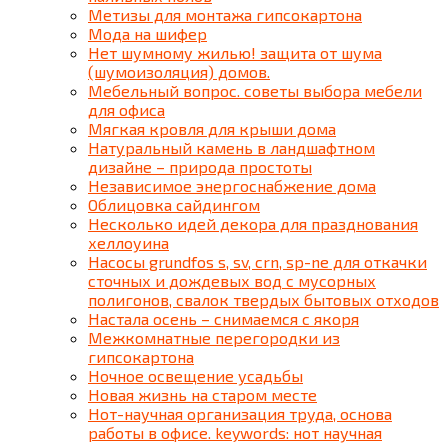
Метизы для монтажа гипсокартона
Мода на шифер
Нет шумному жилью! защита от шума
(шумоизоляция) домов.
Мебельный вопрос. советы выбора мебели
для офиса
Мягкая кровля для крыши дома
Натуральный камень в ландшафтном
дизайне – природа простоты
Независимое энергоснабжение дома
Облицовка сайдингом
Несколько идей декора для празднования
хеллоуина
Насосы grundfos s, sv, crn, sp-ne для откачки
сточных и дождевых вод с мусорных
полигонов, свалок твердых бытовых отходов
Настала осень – снимаемся с якоря
Межкомнатные перегородки из
гипсокартона
Ночное освещение усадьбы
Новая жизнь на старом месте
Нот-научная организация труда, основа
работы в офисе. keywords: нот научная