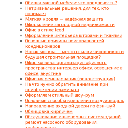
Обивка мягкой мебели: что предпочесть?
Нетривиальные решения. для тех, кто
понимает
Мягкая кровля — надёжная защита
Оформление загородной недвижимости
Офис в стиле leed
Оформление интерьера шторами и тканями
Основные причины неисправностей
кондиционеров
Новая москва — место ссылки чиновников и
будущая строительная площадка?
Офис xxi века. организация офисного
пространства: интерьер офиса, освещение в
офисе, акустика
Офисная реинкарнация (реконструкция)
На что нужно обратить внимание при
приобретении ламината
Оформляем стильный шоу-рум
Основные способы крепления воздуховодов.
Направление входной двери по фэн-шуй
Облицовка кирпичем
Обслуживание инженерных систем зданий.
ремонт насосного оборудования,
трубопровода