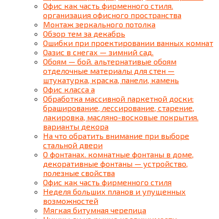
Офис как часть фирменного стиля.
организация офисного пространства
Монтаж зеркального потолка
Обзор тем за декабрь
Ошибки при проектировании ванных комнат
Оазис в снегах — зимний сад.
Обоям — бой. альтернативые обоям
отделочные материалы для стен —
штукатурка, краска, панели, камень
Офис класса а
Обработка массивной паркетной доски:
браширование, лессирование, старение,
лакировка, масляно-восковые покрытия.
варианты декора
На что обратить внимание при выборе
стальной двери
О фонтанах. комнатные фонтаны в доме,
декоративные фонтаны — устройство,
полезные свойства
Офис как часть фирменного стиля
Неделя больших планов и упущенных
возможностей
Мягкая битумная черепица