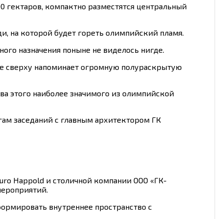
00 гектаров, компактно разместятся центральный
, на которой будет гореть олимпийский пламя.
го назначения поныне не виделось нигде.
ние сверху напоминает огромную полураскрытую
ва этого наиболее значимого из олимпийской
гам заседаний с главным архитектором ГК
ro Happold и столичной компании ООО «ГК-
мероприятий.
формировать внутреннее пространство c