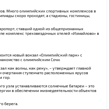
тов. Много олимпийских спортивных комплексов в
мпиады скоро проходят, а стадионы, гостиницы,
аэропорт, ставший одной из общепризнанных
опе комплекс трехзвездочных отелей «Измайлово» в
роится новый вокзал «Олимпийский парк» с
знакомство с олимпийским Сочи.
зал как волны, как реку», – утверждает главной
и очертания ступенчато расположенных ярусов
 гор.
о узла устанавливаются солнечные батареи – это
ергии в обеспечении жизнедеятельности объектов
о берега.