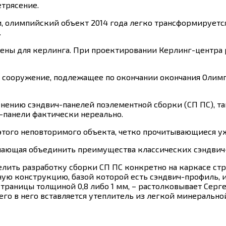
трясение.
, олимпийский объект 2014 года легко трансформируетс
.
рены для керлинга. При проектировании Керлинг-центра
ое сооружение, подлежащее по окончании окончания Ол
енению сэндвич-панелей поэлементной сборки (СП ПС), та
-панели фактически нереально.
 этого неповторимого объекта, четко прочитывающиеся уж
решающая объединить преимущества классических сэндвич
ить разработку сборки СП ПС конкретно на каркасе стр
ную конструкцию, базой которой есть сэндвич-профиль,
раницы толщиной 0,8 либо 1 мм, – растолковывает Серге
чего в него вставляется утеплитель из легкой минеральн