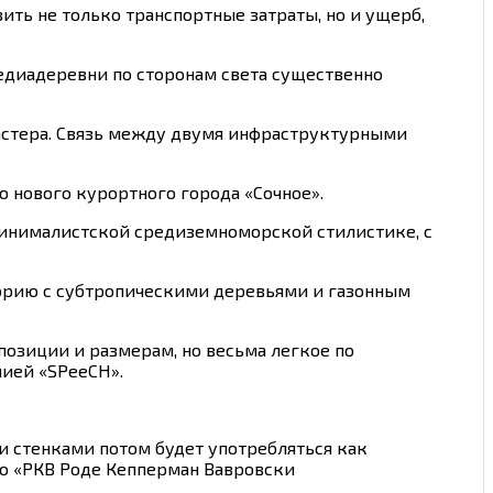
ить не только транспортные затраты, но и ущерб,
едиадеревни по сторонам света существенно
астера. Связь между двумя инфраструктурными
 нового курортного города «Сочное».
 минималистской средиземноморской стилистике, с
орию c субтропическими деревьями и газонным
озиции и размерам, но весьма легкое по
ией «SPeeCH».
и стенками потом будет употребляться как
ро «РКВ Роде Кепперман Вавровски