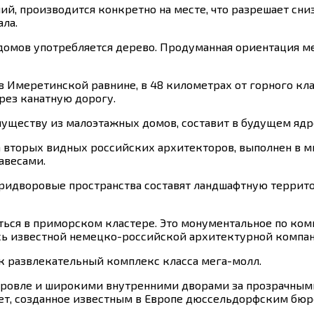
й, производится конкретно на месте, что разрешает сниз
ла.
домов употребляется дерево. Продуманная ориентация м
 Имеретинской равнине, в 48 километрах от горного кл
рез канатную дорогу.
уществу из малоэтажных домов, составит в будущем ядро
ева вторых видных российских архитекторов, выполнен в
авесами.
тридворовые пространства составят ландшафтную террит
ся в приморском кластере. Это монументальное по комп
ь известной немецко-российской архитектурной компан
ак развлекательный комплекс класса мега-молл.
 кровле и широкими внутренними дворами за прозрачным
ет, созданное известным в Европе дюссельдорфским бю