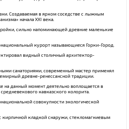
ни. Создаваемая в ярком соседстве с лыжным
низма» начала XXI века.
стройки, сильно напоминающей древние маленькие
ернациональный курорт называющиеся Горки-Город.
оектировал видный столичный архитектор-
ьными санаториями, современный мастер применял
семирный древне-ренессансной традиции.
же на данный момент деятельно воплощается в
 средневекового кавказского колорита.
ернациональной совокупности экологической
c кирпичной кладкой снаружи, стекломагниевым