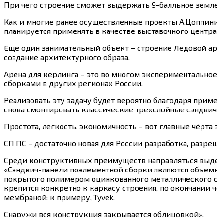
При чего строение сможет выдержать 9-балльное земле
Как и многие ранее осуществленные проекты А.Цоппини
планируется применять в качестве выставочного центра
Еще один занимательный объект – строение Ледовой а
создание архитектурного образа.
Арена для керлинга – это во многом экспериментальн
сборками в других регионах России.
Реализовать эту задачу будет вероятно благодаря прим
снова смонтировать классические трехслойные сэндвич
Простота, легкость, экономичность – вот главные чёрта
СП ПС – достаточно новая для России разработка, раз
Среди конструктивных преимуществ направляться выдел
«Сэндвич-панели поэлементной сборки являются объем
покрытого полимером оцинкованного металлического ст
крепится конкретно к каркасу строения, по окончании 
мембраной: к примеру, Tyvek.
Снаружи вся конструкция закрывается облицовкой».