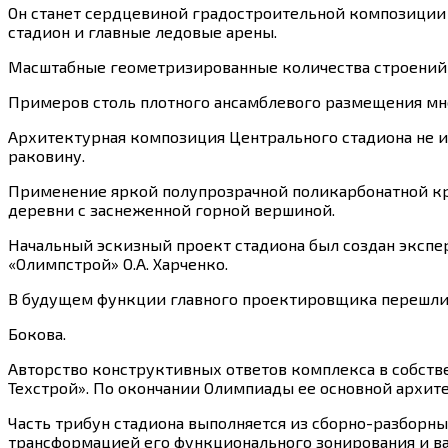
Он станет сердцевиной градостроительной композиции 
стадион и главные ледовые арены.
Масштабные геометризированные количества строений 
Примеров столь плотного ансамблевого размещения мно
Архитектурная композиция Центрального стадиона не 
раковину.
Применение яркой полупрозрачной поликарбонатной кро
деревни с заснеженной горной вершиной.
Начальный эскизный проект стадиона был создан экспе
«Олимпстрой» О.А. Харченко.
В будущем функции главного проектировщика перешли
Бокова.
Авторство конструктивных ответов комплекса в собств
Техстрой». По окончании Олимпиады ее основной архит
Часть трибун стадиона выполняется из сборно-разборн
трансформацией его функционального зонирования и в