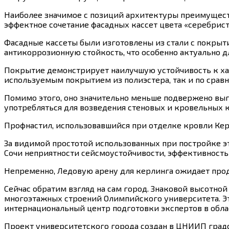
Наиболее значимое с позиций архитектуры преимуществ
эффектное сочетание фасадных кассет цвета «серебрист
Фасадные кассеты были изготовлены из стали с покрыти
антикоррозионную стойкость, что особенно актуально 
Покрытие демонстрирует наилучшую устойчивость к хар
используемым покрытием из полиэстера, так и по сра
Помимо этого, оно значительно меньше подвержено выго
употребляться для возведения стеновых и кровельных 
Профнастил, использовавшийся при отделке кровли Керл
За видимой простотой использованных при постройке э
Сочи неприятности сейсмоустойчивости, эффективность
Непременно, Ледовую арену для керлинга ожидает про
Сейчас обратим взгляд на сам город. Знаковой высотн
многоэтажных строений Олимпийского университета. Э
интернациональный центр подготовки экспертов в обл
Проект университетского города создан в ЦНИИП град