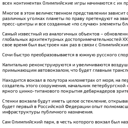
всех континентах Олимпийские игры начинаются с их п
Многое в этом величественном представлении зависит 
различных уголках планеты по праву претендуют на зва
пресс-центры и все созданные «по случаю» элементы бл
Самый известный из аналогичных объектов – обновленн
глобальных архитектурных достопримечательностей XXI
свое время был выстроен как раз в связи с Олимпийски
Сочи быстро преобразовывается в южную русского спор
Капитально реконструируются и увеличиваются воздушны
примыкающим автовокзалом, что будет главным трансп
Находится вокзал в полутора километрах от моря, на п
создатель этого сооружения, начальник петербургской
яркого цинко-титанового покрытия дебаркадеров зрит
Стенки вокзала будут иметь целое остекление, открыв
будет первый в Российской Федерации опыт полномасш
инфраструктуры публичного назначения.
Сам Олимпийский парк, в честь которого вокзал был наз