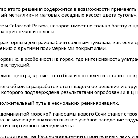
о этого решения содержится в возможности применять р
ый металлик» и матовых фасадных кассет цвета «уголь».
ем Colorcoat Prisma, которое имеет не только богатую ц
для прибрежной полосы.
актерным для района Сочи соляным туманам, как если ср
внению с другими полимерными покрытиями.
ранию, в особенности в горах, где интенсивность ультр
конструкций.
инг-центра, кроме этого был изготовлен из стали с покр
того объекта разработок стоят надёжное решение и скру
 которого подтверждена результатами опробований в ЦН
должительный путь в нескольких реинкарнациях.
ой доминантой морской панорамы нового Сочи станет стр
то не имеющее аналогов высшее учебное заведение зад
асти спортивного менеджмента.
остроительства Русском академии строительных наук и 