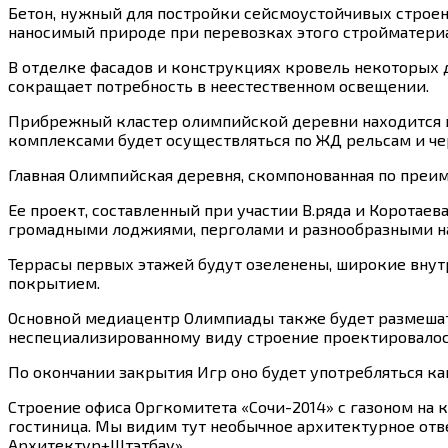
Бетон, нужный для постройки сейсмоустойчивых строени
наносимый природе при перевозках этого стройматериа
В отделке фасадов и конструкциях кровель некоторых 
сокращает потребность в неестественном освещении.
Прибрежный кластер олимпийской деревни находится в
комплексами будет осуществляться по ЖД рельсам и че
Главная Олимпийская деревня, скомпонованная по преим
Ее проект, составленный при участии В.ряда и Корота
громадными лоджиями, перголами и разнообразными н
Террасы первых этажей будут озеленены, широкие вну
покрытием.
Основной медиацентр Олимпиады также будет размешать
неспециализированному виду строение проектировалос
По окончании закрытия Игр оно будет употребляться к
Строение офиса Оргкомитета «Сочи-2014» с газоном на
гостиница. Мы видим тут необычное архитектурное отв
Архитектур+Штэтбау».