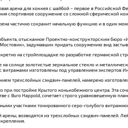
овая арена для хоккея с шайбой – первое в Российской 
ия спортивное сооружение со сложной сферической кон
арена частично сохранит начальную функцию и в один мом
объекта, отысканное Проектно-конструкторским бюро «Ин
«Мостовик», задумавших придать сооружению вид засты
кретно на стройплощадке по разработке германской стр
 на солнце золотистые зеркальное стекло и металличес
с витражами изготовлены под управлением экспертов И
ением трехслойных сэндвич-панелей, намерено изготовл
о при постройке Крытого конькобежного центра. Эта соч
тве с Buro Happold, сочетает строго уравновешенную п
ными участками тонированного серо-голубого витражног
 арены, возводятся из трехслойных сэндвич-панелей. Люб
 крепления.