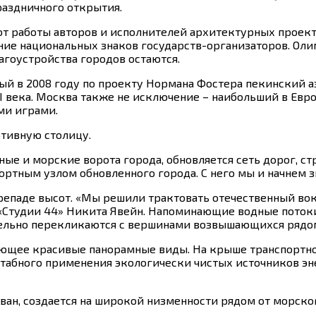
раздничного открытия.
от работы авторов и исполнителей архитектурных проек
ние национальных знаков государств-организаторов. Оли
агоустройства городов остаются.
ый в 2008 году по проекту Нормана Фостера пекинский 
 века. Москва также не исключение – наибольший в Евр
ми играми.
тивную столицу.
е и морские ворота города, обновляется сеть дорог, ст
ортным узлом обновленного города.
С него мы и начнем 
ерепаде высот. «Мы решили трактовать отечественный вок
 «Студии 44» Никита Явейн. Напоминающие водные поток
ельно перекликаются с вершинами возвышающихся рядом
ающее красивые панорамные виды. На крыше транспортног
табного применения экологически чистых источников эн
ван, создается на широкой низменности рядом от морског