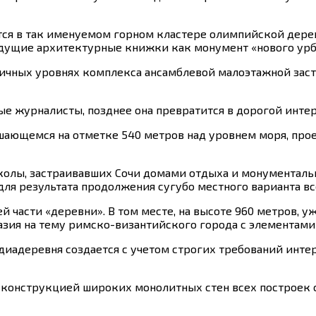
ся в так именуемом горном кластере олимпийской дерев
удущие архитектурные книжки как монумент «нового урба
зличных уровнях комплекса ансамблевой малоэтажной за
е журналисты, позднее она превратится в дорогой инт
шающемся на отметке 540 метров над уровнем моря, пр
олы, застраивавших Сочи домами отдыха и монументал
ля результата продолжения сугубо местного варианта в
 части «деревни». В том месте, на высоте 960 метров, у
азия на тему римско-византийского города с элементами
едиадеревня создается с учетом строгих требований инт
 конструкцией широких монолитных стен всех построек 