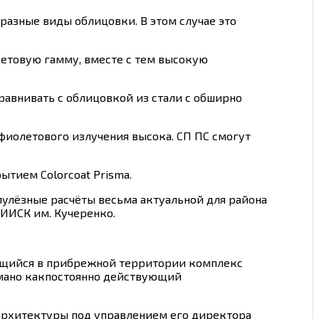
азные виды облицовки. В этом случае это
ветовую гамму, вместе с тем высокую
авнивать с облицовкой из стали с обширно
афиолетового излучения высока. СП ПС смогут
ытием Colorcoat Prisma.
пулёзные расчёты весьма актуальной для района
ИИСК им. Кучеренко.
оящийся в прибрежной территории комплекс
умано какпостоянно действующий
архитектуры под управлением его директора