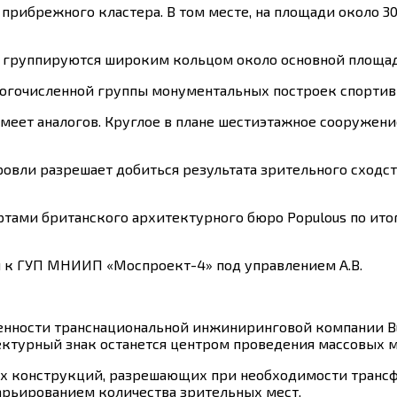
прибрежного кластера. В том месте, на площади около 3
группируются широким кольцом около основной площади
гочисленной группы монументальных построек спортивно
имеет аналогов. Круглое в плане шестиэтажное сооруже
вли разрешает добиться результата зрительного сходст
ртами британского архитектурного бюро Populous по ито
 к ГУП МНИИП «Моспроект-4» под управлением А.В.
енности транснациональной инжиниринговой компании Bu
ектурный знак останется центром проведения массовых 
ых конструкций, разрешающих при необходимости транс
арьированием количества зрительных мест.