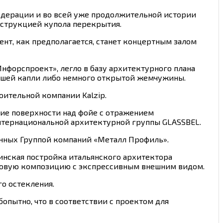
Федерации и во всей уже продолжительной истории
струкцией купола перекрытия.
ент, как предполагается, станет концертным залом
форспроект», легло в базу архитектурного плана
вшей капли либо немного открытой жемчужины.
оительной компании Kalzip.
кие поверхности над фойе с отражением
нтернациональной архитектурной группы GLASSBEL.
енных Группой компаний «Металл Профиль».
инская постройка итальянского архитектора
лановую композицию с экспрессивным внешним видом.
о остекления.
опытно, что в соответствии с проектом для