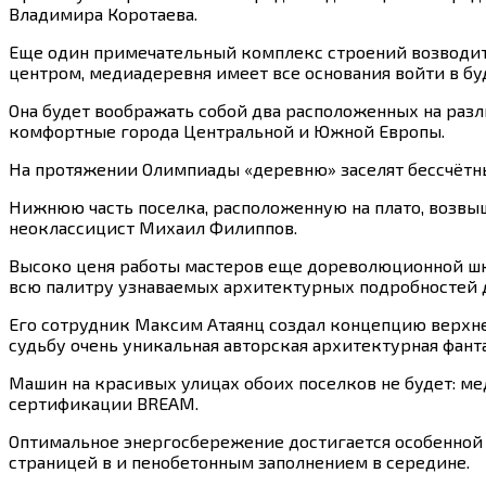
Владимира Коротаева.
Еще один примечательный комплекс строений возводит
центром, медиадеревня имеет все основания войти в б
Она будет воображать собой два расположенных на ра
комфортные города Центральной и Южной Европы.
На протяжении Олимпиады «деревню» заселят бессчётны
Нижнюю часть поселка, расположенную на плато, возвы
неоклассицист Михаил Филиппов.
Высоко ценя работы мастеров еще дореволюционной шк
всю палитру узнаваемых архитектурных подробностей д
Его сотрудник Максим Атаянц создал концепцию верхней
судьбу очень уникальная авторская архитектурная фант
Машин на красивых улицах обоих поселков не будет: м
сертификации BREAМ.
Оптимальное энергосбережение достигается особенной
страницей в и пенобетонным заполнением в середине.