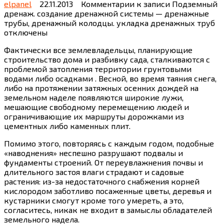
elpanel
22.11.2013
Комментарии
к записи Подземный
дренаж. создание дренажной системы — дренажные
трубы, дренажный колодцы. укладка дренажных труб
отключены
Фактически все землевладельцы, планирующие
строительство дома и разбивку сада, сталкиваются с
проблемой затопления территории грунтовыми
водами либо осадками . Весной, во время таяния снега,
либо на протяжении затяжных осенних дождей на
земельном наделе появляются широкие лужи,
мешающие свободному перемещению людей и
ограничивающие их маршруты дорожками из
цементных либо каменных плит.
Помимо этого, повторяясь с каждым годом, подобные
«наводнения» неспешно разрушают подвалы и
фундаменты строений. От переувлажнения почвы и
длительного застоя влаги страдают и садовые
растения: из-за недостаточного снабжения корней
кислородом заботливо посаженные цветы, деревья и
кустарники смогут кроме того умереть, а это,
согласитесь, никак не входит в замыслы обладателей
земельного надела.