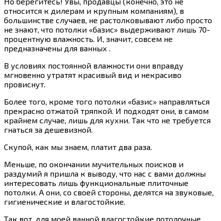
Но берегитесь! Увы, продавцы (конечно, это не
относится к дилерам и крупным компаниям), в
большинстве случаев, не растолковывают либо просто
не знают, что потолки «базис» выдерживают лишь 70-
процентную влажность. И, значит, совсем не
предназначены для ванных .
В условиях постоянной влажности они вправду
мгновенно утратят красивый вид и некрасиво
провиснут.
Более того, кроме того потолки «базис» направляться
прекрасно отжатой тряпкой. И подходят они, в самом
крайнем случае, лишь для кухни. Так что не требуется
гнаться за дешевизной.
Скупой, как мы знаем, платит два раза.
Меньше, по окончании мучительных поисков и
раздумий я пришла к выводу, что нас с вами должны
интересовать лишь функциональные плиточные
потолки. А они, со своей стороны, делятся на звуковые,
гигиенические и влагостойкие.
Так вот, для моей ванной влагостойкие потолочные