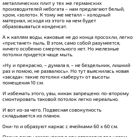
металлических плит у тех же германских
производителей небогата – нам предлагают белый,
хром, «золото». К тому же металл – холодный
материал, исходя из этого на нем будет
образовываться конденсат.
А к каплям воды, каковые не до конца просохли, легко
«пристанет» пыль. В этом, само собой разумеется,
ничего особенно смертельного нет. Но железные
потолки придется чаще мыть.
«Ну и прекрасно, – думала я, – не бездельник, лишний
раз и помою, не развалюсь». Но тут выяснилась новая
«засада»: такие потолки «заберут» от высоты
помещения 10 см.
И избежать этого, увы, никак запрещено: по-второму
смонтировать таковой потолок легко нереально.
И вот из-за чего. Подвесная совокупность
складывается из планок.
Они-то и образуют каркас с ячейками 60 х 60 см.
Позже плиты засовывают в эти отверстия под углом –