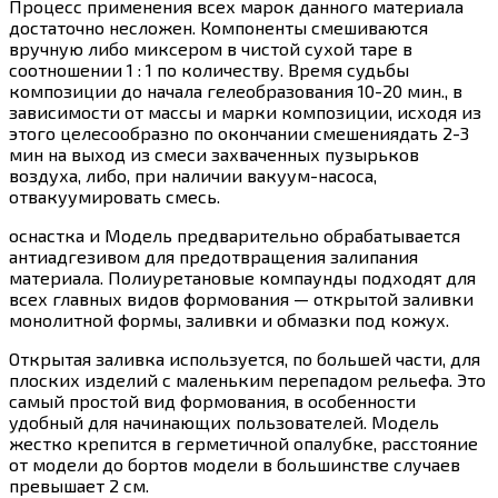
Процесс применения всех марок данного материала
достаточно несложен. Компоненты смешиваются
вручную либо миксером в чистой сухой таре в
соотношении 1 : 1 по количеству. Время судьбы
композиции до начала гелеобразования 10-20 мин., в
зависимости от массы и марки композиции, исходя из
этого целесообразно по окончании смешениядать 2-3
мин на выход из смеси захваченных пузырьков
воздуха, либо, при наличии вакуум-насоса,
отвакуумировать смесь.
оснастка и Модель предварительно обрабатывается
антиадгезивом для предотвращения залипания
материала. Полиуретановые компаунды подходят для
всех главных видов формования — открытой заливки
монолитной формы, заливки и обмазки под кожух.
Открытая заливка используется, по большей части, для
плоских изделий с маленьким перепадом рельефа. Это
самый простой вид формования, в особенности
удобный для начинающих пользователей. Модель
жестко крепится в герметичной опалубке, расстояние
от модели до бортов модели в большинстве случаев
превышает 2 см.