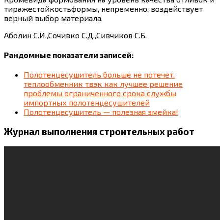
тиражестойкостьформы, непременно, воздействует
верный выбор материала.
Аболин С.И.,Сочивко С.Д.,Сивчиков С.Б.
Рандомные показатели записей:
Полотенцесушитель больше не потечет.
теплообменник твэк как лучшее решение
проблемы ограниченного срока службы
импортных полотенцесушителей
Полотенцесушитель — полезная змейка!
Журнал выполнения строительных работ