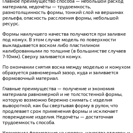
Главное преимущество способа — небольшой расход
материала, недочёты — трудоемкость,
разнотолщинность формы, тонкий слой на вершинах
рельефа, опасность расслоения формы, небольшой
ресурс.
Формы наилучшего качества получаются при заливке
под кожух. В этом случае модель по поверхности
выкладывается воском либо пластилином
калиброванными по толщине (в большинстве случаев
7-10мм). Сверху заливается кожух.
По окончании снятия воска между моделью и кожухом
образуется равномерный зазор, куда и заливается
формовочный материал.
Главные преимущества — получение и экономия
материала равномерной и не толстостенной формы,
которую возможно бережно снимать с изделия
вывороткой, как бы свертывая форму в рулон, что
продлевает срок применения формы и исключает
повреждение изделия. Недочёты — достаточная
трудоемкость способа.
Кромевида формования на уровень качества отливок и