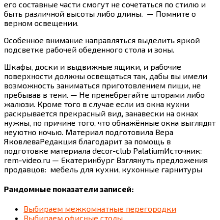
его составные части смогут не сочетаться по стилю и
быть различной высоты либо длины. — Помните о
верном освещении.
Особенное внимание направляться выделить яркой
подсветке рабочей обеденного стола и зоны.
Шкафы, доски и выдвижные ящики, и рабочие
поверхности должны освещаться так, дабы вы имели
возможность заниматься приготовлением пищи, не
пребывав в тени. — Не пренебрегайте шторами либо
жалюзи. Кроме того в случае если из окна кухни
раскрывается прекрасный вид, занавески на окнах
нужны, по причине того, что обнажённые окна выглядят
неуютно ночью. Материал подготовила Вера
ЯковлеваРедакция благодарит за помощь в
подготовке материала decor-club PalatiumИсточник:
rem-video.ru — Екатеринбург Взглянуть предложения
продавцов: мебель для кухни, кухонные гарнитуры
Рандомные показатели записей:
Выбираем межкомнатные перегородки
Выбираем офисные столы