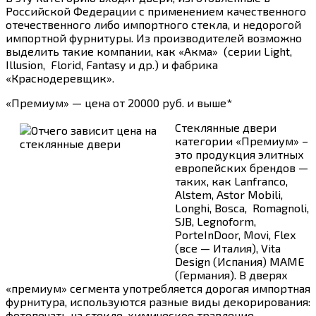
Российской Федерации с применением качественного
отечественного либо импортного стекла, и недорогой
импортной фурнитуры. Из производителей возможно
выделить такие компании, как «Акма» (серии Light,
Illusion, Florid, Fantasy и др.) и фабрика
«Краснодеревщик».
«Премиум» — цена от 20000 руб.
и выше*
Стеклянные двери
категории «Премиум» –
это продукция элитных
европейских брендов —
таких, как Lanfranco,
Alstem, Astor Mobili,
Longhi, Bosca, Romagnoli,
SJB, Legnoform,
PorteInDoor, Movi, Flex
(все — Италия), Vita
Design (Испания) МАМЕ
(Германия). В дверях
«премиум» сегмента употребляется дорогая импортная
фурнитура, используются разные виды декорирования:
фотопечать на стекле, химическое травление,