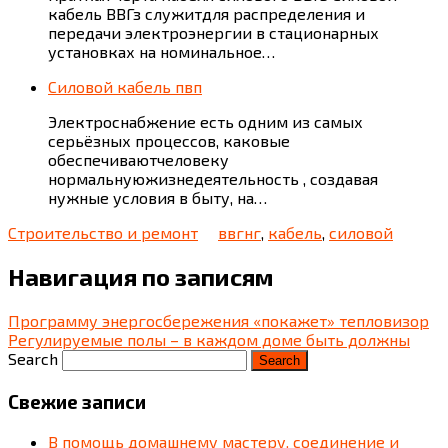
кабель ВВГз служитдля распределения и
передачи электроэнергии в стационарных
установках на номинальное…
Силовой кабель пвп
Электроснабжение есть одним из самых
серьёзных процессов, каковые
обеспечиваютчеловеку
нормальнуюжизнедеятельность , создавая
нужные условия в быту, на…
Строительство и ремонт
ввгнг
,
кабель
,
силовой
Навигация по записям
Программу энергосбережения «покажет» тепловизор
Регулируемые полы – в каждом доме быть должны
Search
Свежие записи
В помощь домашнему мастеру. соединение и