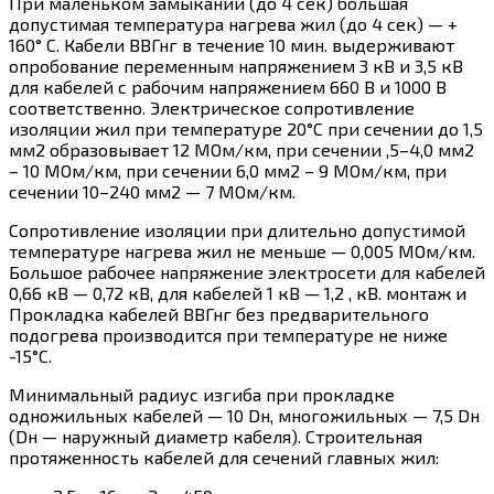
При маленьком замыкании (до 4 сек) большая
допустимая температура нагрева жил (до 4 сек) — +
160° С. Кабели ВВГнг в течение 10 мин. выдерживают
опробование переменным напряжением 3 кВ и 3,5 кВ
для кабелей с рабочим напряжением 660 В и 1000 В
соответственно. Электрическое сопротивление
изоляции жил при температуре 20°С при сечении до 1,5
мм2 образовывает 12 МОм/км, при сечении ,5–4,0 мм2
– 10 МОм/км, при сечении 6,0 мм2 – 9 МОм/км, при
сечении 10–240 мм2 — 7 МОм/км.
Сопротивление изоляции при длительно допустимой
температуре нагрева жил не меньше — 0,005 МОм/км.
Большое рабочее напряжение электросети для кабелей
0,66 кВ — 0,72 кВ, для кабелей 1 кВ — 1,2 , кВ. монтаж и
Прокладка кабелей ВВГнг без предварительного
подогрева производится при температуре не ниже
-15°С.
Минимальный радиус изгиба при прокладке
одножильных кабелей — 10 Dн, многожильных — 7,5 Dн
(Dн — наружный диаметр кабеля). Строительная
протяженность кабелей для сечений главных жил: