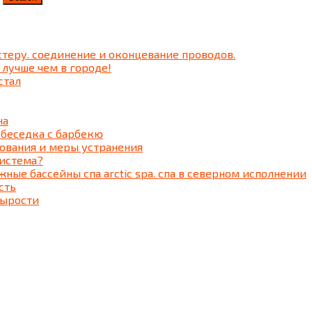
теру. соединение и оконцевание проводов.
 лучше чем в городе!
стал
на
 беседка c барбекю
ования и меры устранения
система?
ные бассейны спа arctic spa. спа в северном исполнении
сть
сырости