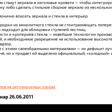
 станут зеркала в изголовье кровати — чтобы интегриро
у либо сделать стильное сборное зеркало из нескольких
онично вписать зеркала и стекла в интерьер:
родки из монолитного стекла не стоитразмещать попере
 подходит для облицовки ступеней лестниц.
ности и критериев стекла — новейшие технологии произв
й, и необходимое разрешение на использование высокоте
адзор.
е с этими своеобразными материалами — их дефицит лучш
рче, но и придает ей выделено официальный, «холодный»
лов на регулируемых опорах
нар 26.06.2011