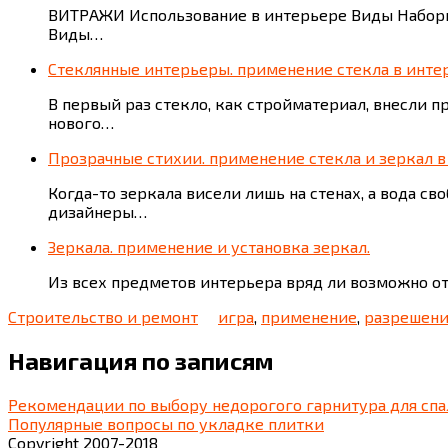
ВИТРАЖИ Использование в интерьере Виды Наборн
Виды…
Стеклянные интерьеры. применение стекла в инте
В первый раз стекло, как стройматериал, внесли 
нового…
Прозрачные стихии. применение стекла и зеркал в
Когда-то зеркала висели лишь на стенах, а вода 
дизайнеры…
Зеркала. применение и установка зеркал.
Из всех предметов интерьера вряд ли возможно о
Строительство и ремонт
игра
,
применение
,
разрешен
Навигация по записям
Рекомендации по выбору недорогого гарнитура для сп
Популярные вопросы по укладке плитки
Copyright 2007-2018