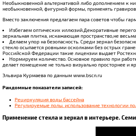
Необыкновенной альтернативой либо дополнением к ним
необыкновенной, фигурной формы, применять гравировк
Вместо заключения предлагаем пара советов чтобы гарм
Избегаем оптических иллюзий.Декоративные перего
зеркальная плитка, искажающая пространство,не весьма
Делаем упор на безопасность. Среди зеркал безопас
стекло осыпается ровными осколками без острых гране
Российской Федерации такие лицензии выдает Ростехн
Нормируем количество. Основное правило при работ
делает помещение не только визуально просторнее и я
Эльвира Курмаева по данным www.bscn.ru
Рандомные показатели записей:
Рециркуляция воды бассейна
Регулируемые полы. использование технологии по
Применение стекла и зеркал в интерьере. Семи