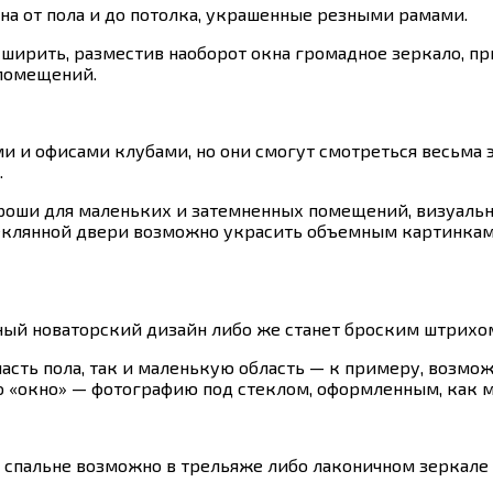
на от пола и до потолка, украшенные резными рамами.
ширить, разместив наоборот окна громадное зеркало, п
 помещений.
ми и офисами клубами, но они смогут смотреться весьма
.
оши для маленьких и затемненных помещений, визуально
теклянной двери возможно украсить объемным картинкам
ый новаторский дизайн либо же станет броским штрихо
асть пола, так и маленькую область — к примеру, возмо
 «окно» — фотографию под стеклом, оформленным, как м
 спальне возможно в трельяже либо лаконичном зеркале 