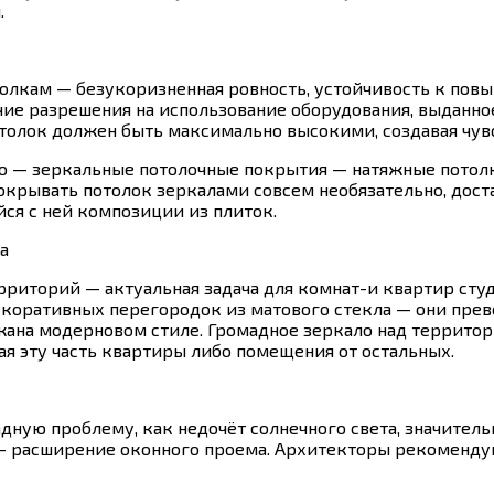
.
толкам — безукоризненная ровность, устойчивость к пов
ие разрешения на использование оборудования, выданное
отолок должен быть максимально высокими, создавая чув
го — зеркальные потолочные покрытия — натяжные потол
покрывать потолок зеркалами совсем необязательно, дос
ся с ней композиции из плиток.
а
риторий — актуальная задача для комнат-и квартир сту
оративных перегородок из матового стекла — они прево
ана модерновом стиле. Громадное зеркало над территори
ая эту часть квартиры либо помещения от остальных.
ную проблему, как недочёт солнечного света, значитель
— расширение оконного проема. Архитекторы рекомендую