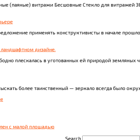
ые (паяные) витражи Бесшовные Стекло для витражей З
рьере
предложение применять конструктивисты в начале прошл
 ландшафтном дизайне.
свободно плескалась в уготованных ей природой земляных
тыскать более таинственный — зеркало всегда было окру
ие
ален с малой площадью
Search