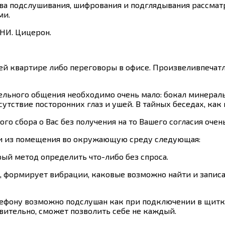
тва подслушивания, шифрования и подглядывания рассмат
ми.
И. Цицерон.
й квартире либо переговоры в офисе. Произвеливпечатл
ительного общения необходимо очень мало: бокал минера
сутствие посторонних глаз и ушей. В тайных беседах, как
 сбора о Вас без получения на то Вашего согласия очень
и из помещения во окружающую среду следующая:
ый метод определить что-либо без спроса.
, формирует вибрации, каковые возможно найти и запис
ефону возможно подслушан как при подключении в щитк
твительно, сможет позволить себе не каждый.