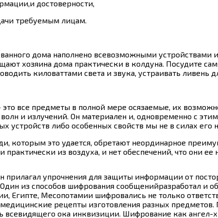
рмации,и достоверности,
дачи требуемым лицам.
ванного дома наполнено всевозможными устройствами 
ают хозяина дома практически в колдуна. Посудите сам
водить киловаттами света и звука, устраивать ливень дл
 это все предметы в полной мере осязаемые, их возможно 
олн и излучений. Он материален и, одновременно с этим
ых устройств либо особенных свойств мы не в силах его н
ди, которым это удается, обретают неординарное преим
практически из воздуха, и нет обеспечений, что они ее н
н прилагал упрочнения для защиты информации от посто
Один из способов шифрования сообщенийразработал и об
ии, Египте, Месопотамии шифровались не только ответст
 медицинские рецепты изготовления разных предметов. П
сь всевидящего ока инквизиции. Шифрование как ангел-х