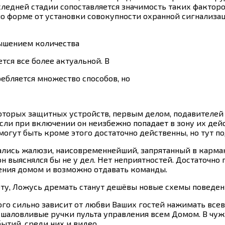
оследней стадии сопоставляется значимость таких фактор
о форме от установки совокупности охранной сигнализац
ышением количества
ся все более актуальной. В
ебляется множество способов, но
которых защитных устройств, первым делом, подавителей
 если при включении он неизбежно попадает в зону их де
огут быть кроме этого достаточно действенны, но тут по
лись жалюзи, наисовременнейший, запрятанный в карман
н выяснялся бы не у дел. Нет неприятностей. Достаточ
ения домом и возможно отдавать команды.
ту, Ложусь дремать станут дешёвы новые схемы поведения
рого сильно зависит от любви Ваших гостей нажимать все
 шаловливые ручки пульта управления всем Домом. В чуж
ытий, среди них и видео.