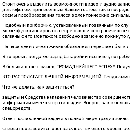
Стоит очень выделить возможности видео и аудио запис
диктофоном, принесенным Вашим гостем, так и посредс
схемы преобразования голоса в электрические сигналы,
Подобный приборчик, установленный позванным по слу
можетфункционировать непрерывнои неограниченное вре
связаны с его монтажом, свободно возможно покинуто г
На пара дней личная жизнь обладателя перестает быть л
В то время, когда же заряд батарейки иссякнет, потреб
В большинстве случаев, ГРОМАДНЕЙШЕГО УСПЕХА Получа
КТО РАСПОЛАГАЕТ ЛУЧШЕЙ ИНФОРМАЦИЕЙ. Бенджамин 
Что же делать, как защититься?
защиты и Средства нападения человечество совершенств
информации имеется противоядие. Вопрос, как в больши
спецсредств.
Ответ поставленной задачи в полной мере традиционно.
Сперва производится оценка существующего уровня без