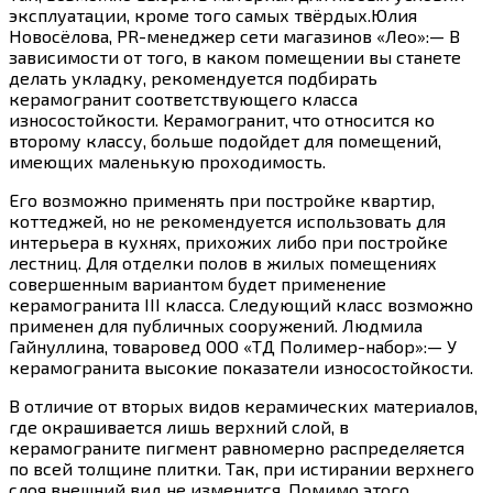
эксплуатации, кроме того самых твёрдых.Юлия
Новосёлова, PR-менеджер сети магазинов «Лео»:— В
зависимости от того, в каком помещении вы станете
делать укладку, рекомендуется подбирать
керамогранит соответствующего класса
износостойкости. Керамогранит, что относится ко
второму классу, больше подойдет для помещений,
имеющих маленькую проходимость.
Его возможно применять при постройке квартир,
коттеджей, но не рекомендуется использовать для
интерьера в кухнях, прихожих либо при постройке
лестниц. Для отделки полов в жилых помещениях
совершенным вариантом будет применение
керамогранита III класса. Следующий класс возможно
применен для публичных сооружений. Людмила
Гайнуллина, товаровед ООО «ТД Полимер-набор»:— У
керамогранита высокие показатели износостойкости.
В отличие от вторых видов керамических материалов,
где окрашивается лишь верхний слой, в
керамограните пигмент равномерно распределяется
по всей толщине плитки. Так, при истирании верхнего
слоя внешний вид не изменится. Помимо этого,