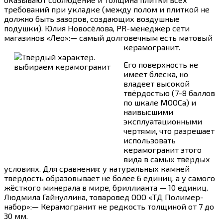
требований при укладке (между полом и плиткой не
должно быть зазоров, создающих воздушные
подушки). Юлия Новосёлова, PR-менеджер сети
магазинов «Лео»:— самый долговечным есть матовый
керамогранит.
Его поверхность не
имеет блеска, но
владеет высокой
твёрдостью (7-8 баллов
по шкале МООСа) и
наивысшими
эксплуатационными
чертями, что разрешает
использовать
керамогранит этого
вида в самых твёрдых
условиях. Для сравнения: у натуральных камней
твёрдость образовывает не более 6 единиц, а у самого
жёсткого минерала в мире, бриллианта — 10 единиц.
Людмила Гайнуллина, товаровед ООО «ТД Полимер-
набор»:— Керамогранит не редкость толщиной от 7 до
30 мм.