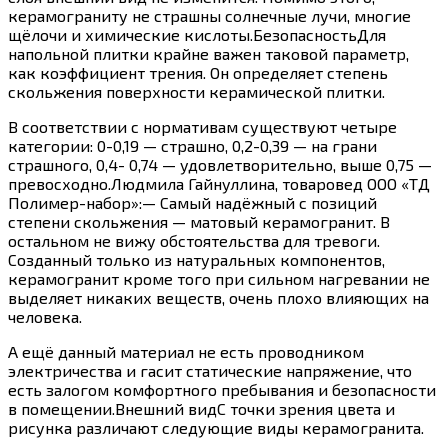
керамограниту не страшны солнечные лучи, многие
щёлочи и химические кислоты.БезопасностьДля
напольной плитки крайне важен таковой параметр,
как коэффициент трения. Он определяет степень
скольжения поверхности керамической плитки.
В соответствии с нормативам существуют четыре
категории: 0-0,19 — страшно, 0,2-0,39 — на грани
страшного, 0,4- 0,74 — удовлетворительно, выше 0,75 —
превосходно.Людмила Гайнуллина, товаровед ООО «ТД
Полимер-набор»:— Самый надёжный с позиций
степени скольжения — матовый керамогранит. В
остальном не вижу обстоятельства для тревоги.
Созданный только из натуральных компонентов,
керамогранит кроме того при сильном нагревании не
выделяет никаких веществ, очень плохо влияющих на
человека.
А ещё данный материал не есть проводником
электричества и гасит статические напряжение, что
есть залогом комфортного пребывания и безопасности
в помещении.Внешний видС точки зрения цвета и
рисунка различают следующие виды керамогранита.