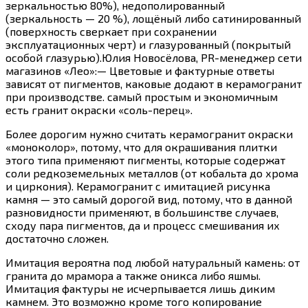
зеркальностью 80%), недополированный
(зеркальность — 20 %), лощёный либо сатинированный
(поверхность сверкает при сохранении
эксплуатационных черт) и глазурованный (покрытый
особой глазурью).Юлия Новосёлова, PR-менеджер сети
магазинов «Лео»:— Цветовые и фактурные ответы
зависят от пигментов, каковые додают в керамогранит
при производстве. самый простым и экономичным
есть гранит окраски «соль-перец».
Более дорогим нужно считать керамогранит окраски
«моноколор», потому, что для окрашивания плитки
этого типа применяют пигменты, которые содержат
соли редкоземельных металлов (от кобальта до хрома
и циркония). Керамогранит с имитацией рисунка
камня — это самый дорогой вид, потому, что в данной
разновидности применяют, в большинстве случаев,
сходу пара пигментов, да и процесс смешивания их
достаточно сложен.
Имитация вероятна под любой натуральный камень: от
гранита до мрамора а также оникса либо яшмы.
Имитация фактуры не исчерпывается лишь диким
камнем. Это возможно кроме того копирование