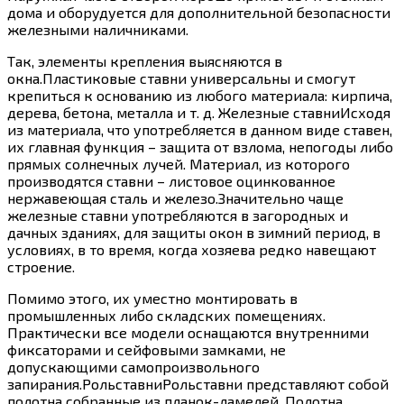
дома и оборудуется для дополнительной безопасности
железными наличниками.
Так, элементы крепления выясняются в
окна.Пластиковые ставни универсальны и смогут
крепиться к основанию из любого материала: кирпича,
дерева, бетона, металла и т. д. Железные ставниИсходя
из материала, что употребляется в данном виде ставен,
их главная функция – защита от взлома, непогоды либо
прямых солнечных лучей. Материал, из которого
производятся ставни – листовое оцинкованное
нержавеющая сталь и железо.Значительно чаще
железные ставни употребляются в загородных и
дачных зданиях, для защиты окон в зимний период, в
условиях, в то время, когда хозяева редко навещают
строение.
Помимо этого, их уместно монтировать в
промышленных либо складских помещениях.
Практически все модели оснащаются внутренними
фиксаторами и сейфовыми замками, не
допускающими самопроизвольного
запирания.РольставниРольставни представляют собой
полотна собранные из планок-ламелей. Полотна