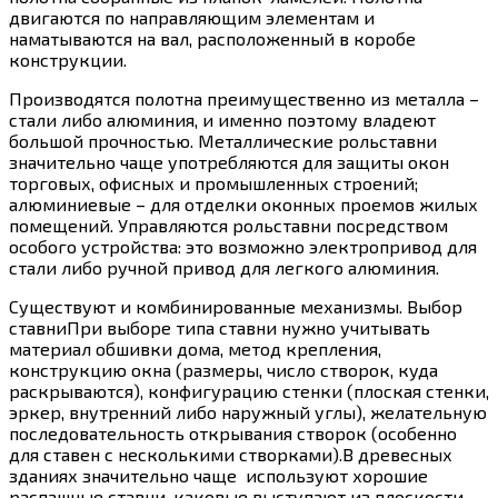
двигаются по направляющим элементам и
наматываются на вал, расположенный в коробе
конструкции.
Производятся полотна преимущественно из металла –
стали либо алюминия, и именно поэтому владеют
большой прочностью. Металлические рольставни
значительно чаще употребляются для защиты окон
торговых, офисных и промышленных строений;
алюминиевые – для отделки оконных проемов жилых
помещений. Управляются рольставни посредством
особого устройства: это возможно электропривод для
стали либо ручной привод для легкого алюминия.
Существуют и комбинированные механизмы. Выбор
ставниПри выборе типа ставни нужно учитывать
материал обшивки дома, метод крепления,
конструкцию окна (размеры, число створок, куда
раскрываются), конфигурацию стенки (плоская стенки,
эркер, внутренний либо наружный углы), желательную
последовательность открывания створок (особенно
для ставен с несколькими створками).В древесных
зданиях значительно чаще используют хорошие
распашные ставни, каковые выступают из плоскости