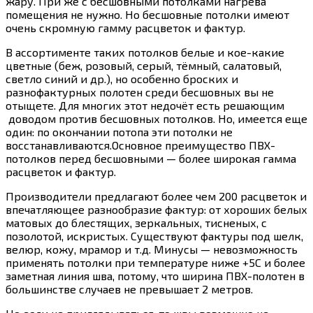
жару. При же с бесшовными потолками нагрева
помещения не нужно. Но бесшовные потолки имеют
очень скромную гамму расцветок и фактур.
В ассортименте таких потолков белые и кое-какие
цветные (беж, розовый, серый, тёмный, салатовый,
светло синий и др.), но особенно броских и
разнофактурных полотен среди бесшовных вы не
отыщете. Для многих этот недочёт есть решающим
доводом против бесшовных потолков. Но, имеется еще
один: по окончании потопа эти потолки не
восстанавливаются.Основное преимущество ПВХ-
потолков перед бесшовными — более широкая гамма
расцветок и фактур.
Производители предлагают более чем 200 расцветок и
впечатляющее разнообразие фактур: от хороших белых
матовых до блестящих, зеркальных, тисненых, с
позолотой, искристых. Существуют фактуры под шелк,
велюр, кожу, мрамор и т.д. Минусы — невозможность
применять потолки при температуре ниже +5С и более
заметная линия шва, потому, что ширина ПВХ-полотен в
большинстве случаев не превышает 2 метров.