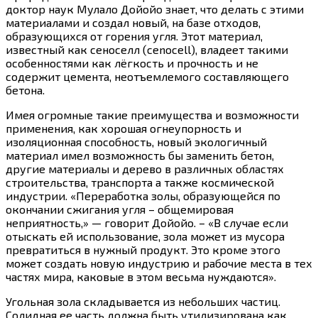
доктор наук Мулало Дойойо знает, что делать с этими
материалами и создал новый, на базе отходов,
образующихся от горения угля. Этот материал,
известный как сеноселл (cenocell), владеет такими
особенностями как лёгкость и прочность и не
содержит цемента, неотъемлемого составляющего
бетона.
Имея огромные такие преимущества и возможности
применения, как хорошая огнеупорность и
изоляционная способность, новый экологичный
материал имел возможность бы заменить бетон,
другие материалы и дерево в различных областях
строительства, транспорта а также космической
индустрии. «Переработка золы, образующейся по
окончании сжигания угля – общемировая
неприятность,» — говорит Дойойо. – «В случае если
отыскать ей использование, зола может из мусора
превратиться в нужный продукт. Это кроме этого
может создать новую индустрию и рабочие места в тех
частях мира, каковые в этом весьма нуждаются».
Угольная зола складывается из небольших частиц.
Солидная ее часть должна быть утилизирована как