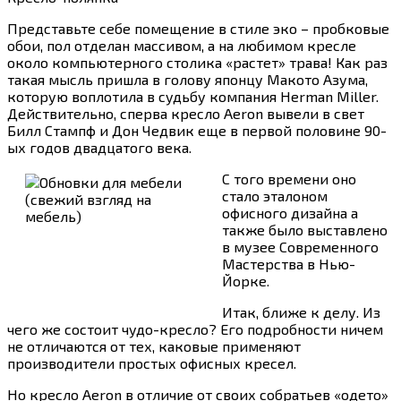
Представьте себе помещение в стиле эко – пробковые
обои, пол отделан массивом, а на любимом кресле
около компьютерного столика «растет» трава! Как раз
такая мысль пришла в голову японцу Макото Азума,
которую воплотила в судьбу компания Herman Miller.
Действительно, сперва кресло Aeron вывели в свет
Билл Стампф и Дон Чедвик еще в первой половине 90-
ых годов двадцатого века.
С того времени оно
стало эталоном
офисного дизайна а
также было выставлено
в музее Современного
Мастерства в Нью-
Йорке.
Итак, ближе к делу. Из
чего же состоит чудо-кресло? Его подробности ничем
не отличаются от тех, каковые применяют
производители простых офисных кресел.
Но кресло Aeron в отличие от своих собратьев «одето»