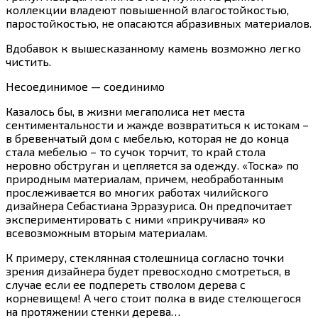
коллекции владеют повышенной влагостойкостью,
паростойкостью, не опасаются абразивных материалов.
Вдобавок к вышесказанному камень возможно легко
чистить.
Несоединимое — соединимо
Казалось бы, в жизни мегаполиса нет места
сентиментальности и жажде возвратиться к истокам –
в бревенчатый дом с мебелью, которая не до конца
стала мебелью – то сучок торчит, то край стола
неровно обструган и цепляется за одежду. «Тоска» по
природным материалам, причем, необработанным
прослеживается во многих работах чилийского
дизайнера Себастиана Эрразуриса. Он предпочитает
экспериментировать с ними «прикручивая» ко
всевозможным вторым материалам.
К примеру, стеклянная столешница согласно точки
зрения дизайнера будет превосходно смотреться, в
случае если ее подпереть стволом дерева с
корневищем! А чего стоит полка в виде стелющегося
на протяжении стенки дерева…