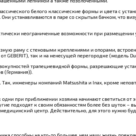
рашенными лепниной а также позолоченными.
лассического белого классические формы и цвета с устан
. Они устанавливаются в паре со скрытым бачком, что ви
ктически неограниченные возможности при размещении у
зную раму с стеновыми креплениями и опорами, встрое
 от GEBERIT), так и на ненесущей перегородке (модель Duo
вокупностей трапециевидной формы, разрешающие устан
 (Германия)).
 Так, инженеры компаний Matsushita и Inax, кроме непо
одни при приближении хозяина начинают светиться от 
угие подходят к своим обязанностям более без шуток – в
 медицинский центр. Действительно, для этого нужно бу
ика способны на что-то большее, чем нашу жизнь прекра