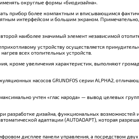
применять округлые формы «биодизайна».
елать прибор более компактным и вписывающимся фактич
нятным интерфейсом и большим экраном. Примечательно,
я второй наиболее значимый элемент независимой отопит
неприхотливому устройству осуществляется принудитель
нагрев всех отопительных устройств.
ния, кроме увеличения характеристик, выполняют грома
куляционных насосов GRUNDFOS серии ALPHA2, отличающ
максимально учтен «глас народа» — вывод целевых групп
и разработке дизайна, функциональных возможностей и 
 автоматической адаптации (AUTOADAPT), которая разреш
цифровом дисплее панели управления, а посредством дву