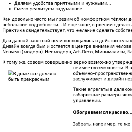
Делаем удобства приятными и нужными…
Смело реализуем задуманное…
Как довольно часто мы грезим об комфортном тёплом дом
небольшие подробности… И еще чаще, в рвении сделать
Практика свидетельствует, что желание сделать собс
Для данной заветной цели воплощались в действительн
Дизайн всегда был и остается в центре внимания челов
Nouveau (модерн), Неомодерн, Art-Deco, Минимализм, Ба
К тому же, совсем совершенно верно возможно утвержда
неимеетвозможности.
В к
объемно-пространственна
заслуживает и дизайн не
Такие агрегаты в далеко
габаритные размеры явля
управлении.
Обогреваемся красиво
Забрать, например, те же