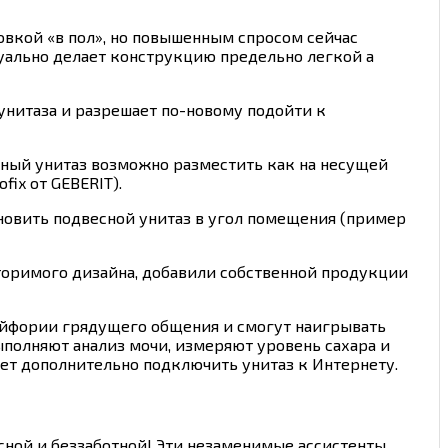
овкой «в пол», но повышенным спросом сейчас
зуально делает конструкцию предельно легкой а
нитаза и разрешает по-новому подойти к
нный унитаз возможно разместить как на несущей
fix от GEBERIT).
овить подвесной унитаз в угол помещения (пример
вторимого дизайна, добавили собственной продукции
эйфории грядущего общения и смогут наигрывать
ыполняют анализ мочи, измеряют уровень сахара и
дет дополнительно подключить унитаз к Интернету.
сной и беззаботной! Эти незаменимые ассистенты