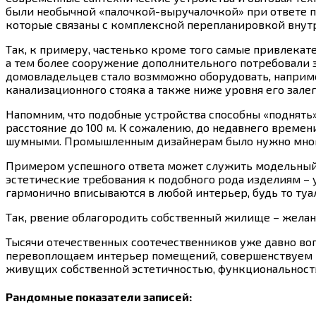
были необычной «палочкой-выручалочкой» при ответе 
которые связаны с комплексной перепланировкой внут
Так, к примеру, частенько кроме того самые привлекат
а тем более сооружение дополнительного потребовали 
домовладельцев стало возмможно оборудовать, наприме
канализационного стояка а также ниже уровня его залег
Напомним, что подобные устройства способны «поднять»
расстояние до 100 м. К сожалению, до недавнего време
шумными. Промышленным дизайнерам было нужно много 
Примером успешного ответа может служить модельный п
эстетические требования к подобного рода изделиям –
гармонично вписываются в любой интерьер, будь то туал
Так, рвение облагородить собственный жилище – желан
Тысячи отечественных соотечественников уже давно воп
перевоплощаем интерьер помещений, совершенствуем и
живущих собственной эстетичностью, функциональност
Рандомные показатели записей: