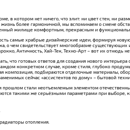
е, в котором нет ничего, что злит: ни цвет стен, ни раз
 жизнь более гармоничной, мы вспоминаем о смене обс
твенный жилище комфортным, прекрасным и функциональ
ость самые храбрые дизайнерские идеи, формируя новую 
ека, о чем свидетельствует многообразие существующих и
рокко, Античность, Хай-Тек, Техно-Арт – вот их отнюдь н
ть, что готовых ответов для создания нового интерьера
аждом конкретном случае, кроме стиля, глубоко продум
я композиция, подбираются отделочные материалы, обор
заменимых сейчас «ассистентов по дому» – бытовой техни
м прошлом стали неотъемлемым элементом отечественных
ются такими же серьёзными параметрами при выборе, ка
…
 радиаторы отопления.