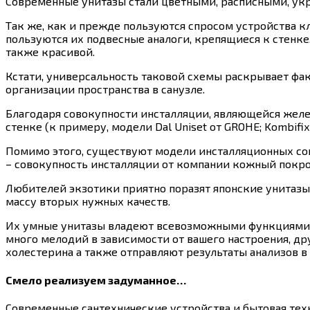
Современные унитазы стали цветными, расписными, ук
Так же, как и прежде пользуются спросом устройства к
пользуются их подвесные аналоги, крепящиеся к стенке
также красивой.
Кстати, универсальность таковой схемы раскрывает фа
организации пространства в санузле.
Благодаря совокупности инсталляции, являющейся желе
стенке (к примеру, модели Dal Uniset от GROHE; Kombifix
Помимо этого, существуют модели инсталляционных со
– совокупность инсталляции от компании кожный покров
Любителей экзотики приятно поразят японские унитазы.
массу вторых нужных качеств.
Их умные унитазы владеют всевозможными функциями: 
много мелодий в зависимости от вашего настроения, др
холестерина а также отправляют результаты анализов в
Смело реализуем задуманное…
Современные сантехнические устройства и бытовая техн