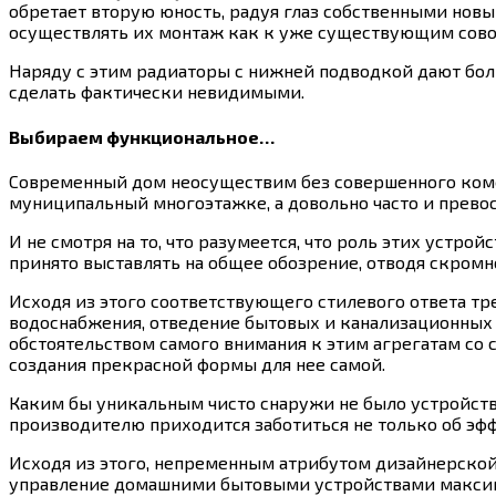
обретает вторую юность, радуя глаз собственными но
осуществлять их монтаж как к уже существующим совок
Наряду с этим радиаторы с нижней подводкой дают бо
сделать фактически невидимыми.
Выбираем функциональное…
Современный дом неосуществим без совершенного комфор
муниципальный многоэтажке, а довольно часто и превос
И не смотря на то, что разумеется, что роль этих устр
принято выставлять на общее обозрение, отводя скромн
Исходя из этого соответствующего стилевого ответа т
водоснабжения, отведение бытовых и канализационных с
обстоятельством самого внимания к этим агрегатам со
создания прекрасной формы для нее самой.
Каким бы уникальным чисто снаружи не было устройств
производителю приходится заботиться не только об эфф
Исходя из этого, непременным атрибутом дизайнерской
управление домашними бытовыми устройствами максима