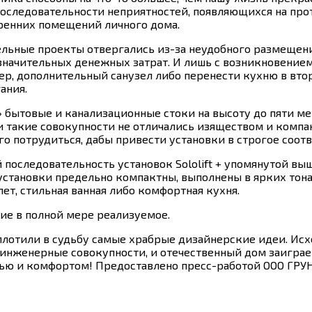
последовательности неприятностей, появляющихся на пр
ренних помещений личного дома.
ельные проекты отвергались из-за неудобного размещения
значительных денежных затрат. И лишь с возникновение
р, дополнительный санузел либо перенести кухню в вто
ания.
 бытовые и канализационные стоки на высоту до пяти ме
ни такие совокупности не отличались изяществом и компа
потрудиться, дабы привести установки в строгое соотв
оследовательность установок Sololift + упомянутой вы
 установки предельно компактны, выполнены в ярких тон
ет, стильная ванная либо комфортная кухня.
ие в полной мере реализуемое.
лотили в судьбу самые храбрые дизайнерские идеи. Исхо
нженерные совокупности, и отечественный дом заиграет
ью и комфортом! Предоставлено пресс-работой ООО ГРУ