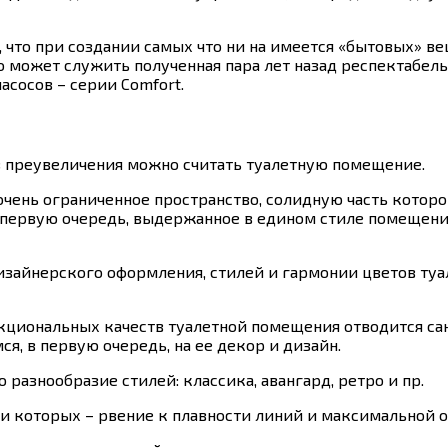
, что при создании самых что ни на имеется «бытовых» 
может служить полученная пара лет назад респектабель
сосов – серии Comfort.
з преувеличения можно считать туалетную помещение.
й очень ограниченное пространство, солидную часть кото
в первую очередь, выдержанное в едином стиле помещен
изайнерского оформления, стилей и гармонии цветов ту
кциональных качеств туалетной помещения отводится сан
я, в первую очередь, на ее декор и дизайн.
 разнообразие стилей: классика, авангард, ретро и пр.
и которых – рвение к плавности линий и максимальной 