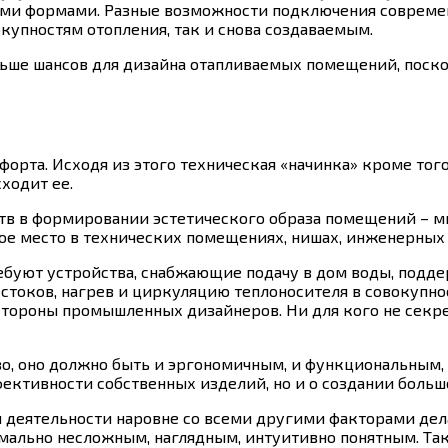
выми формами. Разные возможности подключения соврем
упностям отопления, так и снова создаваемым.
льше шансов для дизайна отапливаемых помещений, поск
та. Исходя из этого техническая «начинка» кроме того 
ходит ее.
ойств в формировании эстетического образа помещений – 
ое место в технических помещениях, нишах, инженерных ш
ребуют устройства, снабжающие подачу в дом воды, подд
токов, нагрев и циркуляцию теплоносителя в совокупнос
 стороны промышленных дизайнеров. Ни для кого не секр
о, оно должно быть и эргономичным, и функциональным,
ективности собственных изделий, но и о создании больш
 деятельности наровне со всеми другими факторами дел
льно несложным, наглядным, интуитивно понятным. Так,