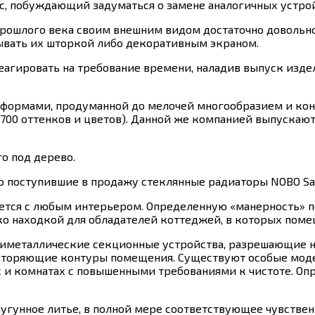
, побуждающий задуматься о замене аналогичных устройс
прошлого века своим внешним видом достаточно довольно
ывать их шторкой либо декоративным экраном.
реагировать на требование времени, наладив выпуск изд
ормами, продуманной до мелочей многообразием и конс
 700 оттенков и цветов). Данной же компанией выпускаю
о под дерево.
о поступившие в продажу стеклянные радиаторы NOBO Saf
тается с любым интерьером. Определенную «манерность
гко находкой для обладателей коттеджей, в которых по
иметаллические секционные устройства, разрешающие н
овторяющие контуры помещения. Существуют особые моде
и комнатах с повышенными требованиями к чистоте. Оп
угунное литье, в полной мере соответствующее чувствен