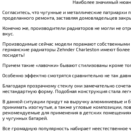
Наиболее значимый нюанс
Согласитесь, что чугунные и металлические патриархи 
проделанного ремонта, заставляя домовладельцев закр
Конечно же, производители радиаторов не могли не от
вкус.
Производимые сейчас модели поражают собственными ф
германские радиаторы Zehnder Charleston имеют более
посидеть!
Причем такие «лавочки» бывают стилизованы кроме тог
Особенно эффектно смотрятся сравнительно не так давн
Благодаря прозрачному стеклу они замечательно соче
нестандартную форму. Подобная конструкция стала ле
В данной ситуации придут на выручку алюминиевые и б
принимать изогнутые, а также угловые композиции, п
рекомендуемые для применения в детских помещениях 
у чугунных батарей.
Все громадную популярность набирает неестественное ч