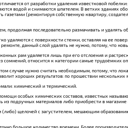
отличается от разработки удаления известковой побелки
аются водой и снимаются шпателем. В ветхих зданиях обои
ть газетами (ремонтируя собственную квартиру, создате
ем, продолжая последовательно размачивать и удалять об
о удаляются с поверхности стенки, оставляя на ее повер
ремонте, данный слой удалять не нужно, потому, что новы
конных рам удаляется лишь при его отслоения и растрес
з сомнений, относится к категории самые трудоёмких о
этом случае нужно считать необходимым, потому, что л
волит хороших результатов: по прошествии нескольких м
эмали: химический и термический.
 помощи особых химических составов, известных называю
ь из подручных материалов либо приобрести в магазине
и (либо) щелочей с загустителем, мешающим образовани
таточно большое количество времени. Более производите