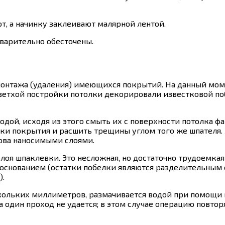
, а начинку заклеивают малярной лентой.
варительно обесточены.
емонтажа (удаления) имеющихся покрытий. На данный мо
ветхой постройки потолки декорировали известковой поб
одой, исходя из этого смыть их с поверхности потолка ф
и покрытия и расшить трещины углом того же шпателя. 
ова наносимыми слоями.
оя шпаклевки. Это несложная, но достаточно трудоемкая
с основанием (остатки побелки являются разделительны
).
кольких миллиметров, размачивается водой при помощи 
а один проход не удается; в этом случае операцию повто