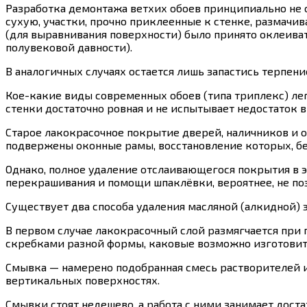
Разработка демонтажа ветхих обоев принципиально не 
сухую, участки, прочно приклеенные к стенке, размачив
(для выравнивания поверхности) было принято оклеива
полувековой давности).
В аналогичных случаях остается лишь запастись терпени
Кое-какие виды современных обоев (типа триплекс) легк
стенки достаточно ровная и не испытывает недостаток в 
Старое лакокрасочное покрытие дверей, наличников и о
подвержены оконные рамы, восстановление которых, бе
Однако, полное удаление отслаивающегося покрытия в 
перекрашивания и помощи шпаклёвки, вероятнее, не поз
Существует два способа удаления масляной (алкидной) 
В первом случае лакокрасочный слой размягчается при
скребками разной формы, каковые возможно изготовит
Смывка — намерено подобранная смесь растворителей 
вертикальных поверхностях.
Смывки стоят недешево, а работа с ними занимает дос