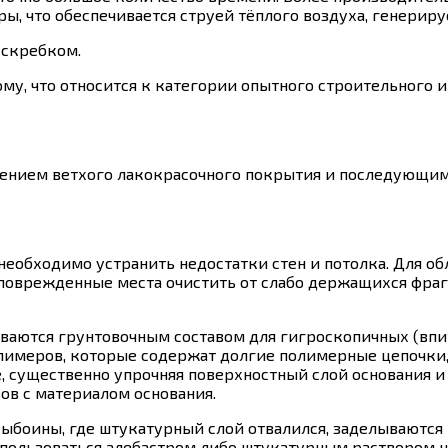
ы, что обеспечивается струей тёплого воздуха, генерир
 скребком.
ому, что относится к категории опытного строительного 
алением ветхого лакокрасочного покрытия и последующи
еобходимо устранить недостатки стен и потолка. Для о
 поврежденные места очистить от слабо держащихся фраг
ваются грунтовочным составом для гигроскопичных (впи
лимеров, которые содержат долгие полимерные цепочки,
, существенно упрочняя поверхностный слой основания и 
ов с материалом основания.
выбоины, где штукатурный слой отвалился, заделываютс
пользоваться алебастром либо штукатурным раствором на 