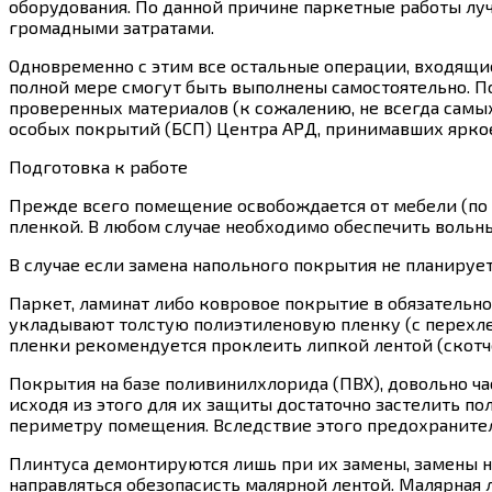
оборудования. По данной причине паркетные работы лу
громадными затратами.
Одновременно с этим все остальные операции, входящи
полной мере смогут быть выполнены самостоятельно. П
проверенных материалов (к сожалению, не всегда сам
особых покрытий (БСП) Центра АРД, принимавших яркое 
Подготовка к работе
Прежде всего помещение освобождается от мебели (по
пленкой. В любом случае необходимо обеспечить вольн
В случае если замена напольного покрытия не планируе
Паркет, ламинат либо ковровое покрытие в обязательн
укладывают толстую полиэтиленовую пленку (с перехле
пленки рекомендуется проклеить липкой лентой (скотч
Покрытия на базе поливинилхлорида (ПВХ), довольно ч
исходя из этого для их защиты достаточно застелить п
периметру помещения. Вследствие этого предохранител
Плинтуса демонтируются лишь при их замены, замены н
направляться обезопасисть малярной лентой. Малярная л