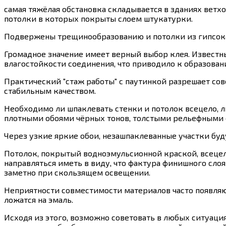
самая тяжёлая обстановка складывается в зданиях вет
потолки в которых покрыты слоем штукатурки.
Подвержены трещинообразованию и потолки из гипсока
Громадное значение имеет верный выбор клея. Известны 
влагостойкости соединения, что приводило к образован
Практический "стаж работы" с паутинкой разрешает сов
стабильным качеством.
Необходимо ли шпаклевать стенки и потолок всецело, 
плотными обоями чёрных тонов, толстыми рельефными 
Через узкие яркие обои, незашпаклеванные участки буд
Потолок, покрытый водноэмульсионной краской, всецел
направляться иметь в виду, что фактура финишного сло
заметно при скользящем освещении.
Неприятности совместимости материалов часто появля
ложатся на эмаль.
Исходя из этого, возможно советовать в любых ситуаци