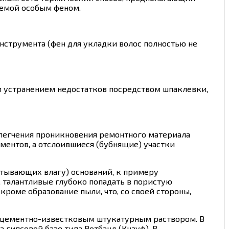
уемой особым феном.
инструмента (фен для укладки волос полностью не
м устранением недостатков посредством шпаклевки,
блегчения проникновения ремонтного материала
ментов, а отслоившиеся (бубнящие) участки
тывающих влагу) оснований, к примеру
 талантливые глубоко попадать в пористую
кроме образование пыли, что, со своей стороны,
я цементно-известковым штукатурным раствором. В
гипсовой базе типа Ротбанд (Кнауф). В