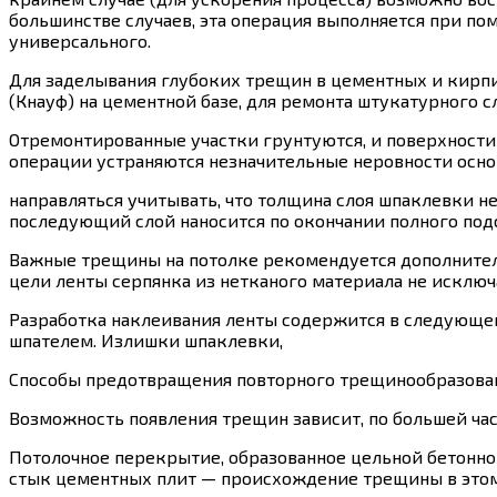
большинстве случаев, эта операция выполняется при п
универсального.
Для заделывания глубоких трещин в цементных и кир
(Кнауф) на цементной базе, для ремонта штукатурного с
Отремонтированные участки грунтуются, и поверхности 
операции устраняются незначительные неровности осно
направляться учитывать, что толщина слоя шпаклевки н
последующий слой наносится по окончании полного под
Важные трещины на потолке рекомендуется дополнител
цели ленты серпянка из нетканого материала не исклю
Разработка наклеивания ленты содержится в следующем:
шпателем. Излишки шпаклевки,
Способы предотвращения повторного трещинообразова
Возможность появления трещин зависит, по большей час
Потолочное перекрытие, образованное цельной бетонной
стык цементных плит — происхождение трещины в этом