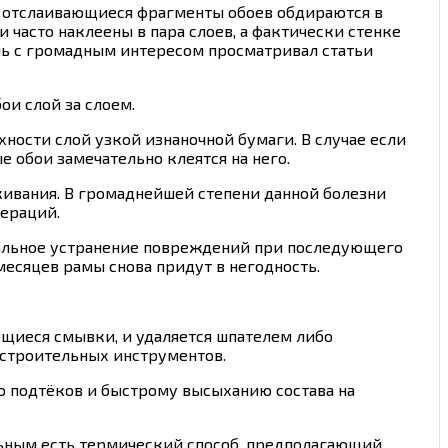
: отслаивающиеся фрагменты обоев обдираются в
 часто наклеены в пара слоев, а фактически стенке
ль с громадным интересом просматривал статьи
ои слой за слоем.
хности слой узкой изнаночной бумаги. В случае если
е обои замечательно клеятся на него.
кивания. В громаднейшей степени данной болезни
пераций.
окальное устранение повреждений при последующего
есяцев рамы снова придут в негодность.
щиеся смывки, и удаляется шпателем либо
 строительных инструментов.
ю подтёков и быстрому высыханию состава на
льным есть термический способ, предполагающий