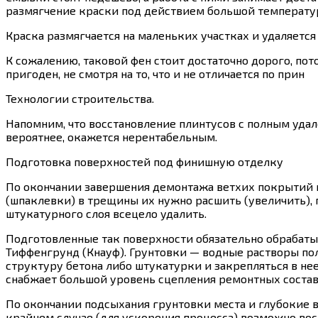
размягчение краски под действием большой температур
Краска размягчается на маленьких участках и удаляется
К сожалению, таковой фен стоит достаточно дорого, пот
пригоден, не смотря на то, что и не отличается по прин
Технологии строительства.
Напомним, что восстановление плинтусов с полным уд
вероятнее, окажется нерентабельным.
Подготовка поверхностей под финишную отделку
По окончании завершения демонтажа ветхих покрытий н
(шпаклевки) в трещины их нужно расшить (увеличить),
штукатурного слоя всецело удалить.
Подготовленные так поверхности обязательно обрабаты
Тиффенгрунд (Кнауф). Грунтовки — водные растворы по
структуру бетона либо штукатурки и закрепляться в нее
снабжает большой уровень сцепления ремонтных состав
По окончании подсыхания грунтовки места и глубокие 
крайнем случае (для ускорения процесса) возможно вос