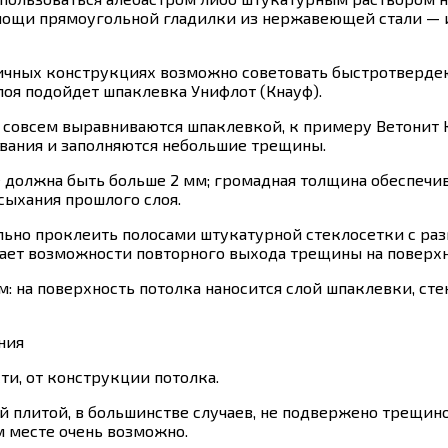
омощи прямоугольной гладилки из нержавеющей стали — 
пичных конструкциях возможно советовать быстротвер
лоя подойдет шпаклевка Унифлот (Кнауф).
совсем выравниваются шпаклевкой, к примеру Ветонит К
вания и заполняются небольшие трещины.
е должна быть больше 2 мм; громадная толщина обеспечи
сыхания прошлого слоя.
ьно проклеить полосами штукатурной стеклосетки с раз
чает возможности повторного выхода трещины на поверхн
 на поверхность потолка наносится слой шпаклевки, сте
ния
ти, от конструкции потолка.
 плитой, в большинстве случаев, не подвержено трещино
 месте очень возможно.