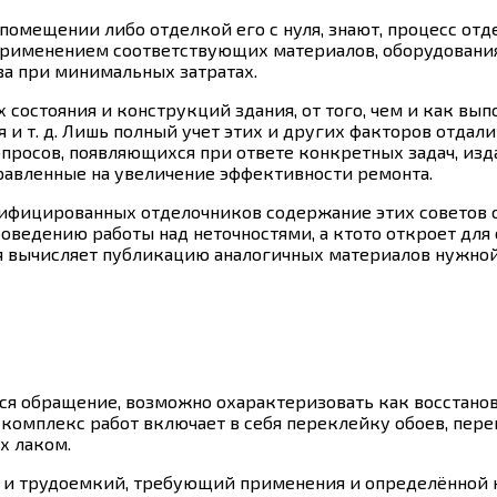
 в помещении либо отделкой его с нуля, знают, процесс о
применением соответствующих материалов, оборудования 
а при минимальных затратах.
 состояния и конструкций здания, от того, чем и как вы
и т. д. Лишь полный учет этих и других факторов отдал
опросов, появляющихся при ответе конкретных задач, изд
равленные на увеличение эффективности ремонта.
лифицированных отделочников содержание этих советов 
оведению работы над неточностями, а ктото откроет для 
я вычисляет публикацию аналогичных материалов нужной
ся обращение, возможно охарактеризовать как восстано
комплекс работ включает в себя переклейку обоев, перек
х лаком.
й и трудоемкий, требующий применения и определённой