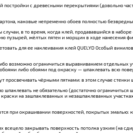
хой постройки с древесными перекрытиями (довольно ча
ртона, каковые непременно обоев полностью безвредны
случаи, в то время, когда клей, продававшийся в наборе 
ию пузырей, жёлтых пятен и морщин в ходе нанесения фи
етовать для ее наклеивания клей QUELYD Особый винилов
либо возможно ограничиться выравниванием отдельных уч
обоями либо обоями под окраску — шпаклевать всю пове
ут просвечивать чёрными пятнами: в этом случае стенки
о шпаклевать не обязательно (достаточно ограничиться 
я краски на зашпаклеванных и незашпаклеванных участках
ются при окрашивании поверхностей, покрытых эмалью: 
ях всецело закрывать поверхность потолка узким (на сд