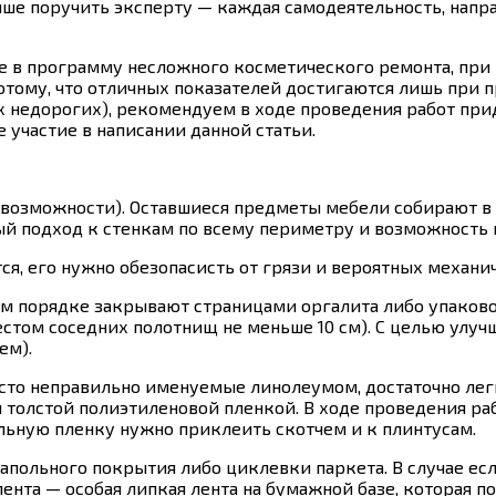
чше поручить эксперту — каждая самодеятельность, напр
е в программу несложного косметического ремонта, при
отому, что отличных показателей достигаются лишь при
ых недорогих), рекомендуем в ходе проведения работ п
участие в написании данной статьи.
 возможности). Оставшиеся предметы мебели собирают 
ый подход к стенкам по всему периметру и возможность 
тся, его нужно обезопасисть от грязи и вероятных механ
ом порядке закрывают страницами оргалита либо упаково
стом соседних полотнищ не меньше 10 см). С целью улу
ем).
асто неправильно именуемые линолеумом, достаточно лег
ол толстой полиэтиленовой пленкой. В ходе проведения р
ьную пленку нужно приклеить скотчем и к плинтусам.
апольного покрытия либо циклевки паркета. В случае ес
ента — особая липкая лента на бумажной базе, которая по