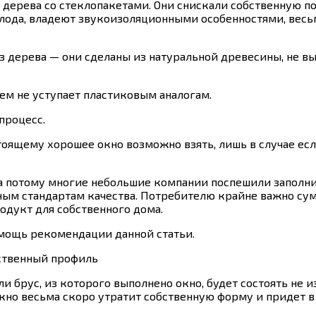
 дерева со стеклопакетами. Они снискали собственную п
лода, владеют звукоизоляционными особенностями, весь
из дерева — они сделаны из натуральной древесины, не в
чем не уступает пластиковым аналогам.
процесс.
тоящему хорошее окно возможно взять, лишь в случае ес
, а потому многие небольшие компании поспешили заполн
ным стандартам качества.
Потребителю крайне важно суме
одукт для собственного дома.
омощь рекомендации данной статьи.
ственный профиль
сли брус, из которого выполнено окно, будет состоять не 
 окно весьма скоро утратит собственную форму и придет 