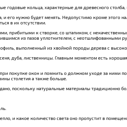
бые годовые кольца, характерные для древесного столба,
, и его нужно будет менять. Недопустимо кроме этого на
ься в их отсутствии.
ями, прибитыми к створке, со штапиком, с некачественн
ившимся из пазов уплотнителем, с неотшлифованными ру
рофиль, выполненный из хвойной породы дерева с высоко
ясеня, дуба, лиственницы. Главным моментом есть хороша
при покупке окон и помнить о должном уходе за ними по
ины столетия а также больше.
авдано, поскольку натуральные материалы традиционно бо
ль.
 тепло, и какое количество света оно пропустит в помещ