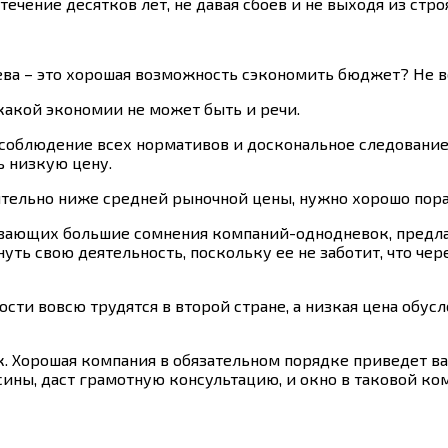
чение десятков лет, не давая сбоев и не выходя из строя
ерева – это хорошая возможность сэкономить бюджет? Не 
 какой экономии не может быть и речи.
 соблюдение всех нормативов и доскональное следование
ь низкую цену.
чительно ниже средней рыночной цены, нужно хорошо пора
ывающих большие сомнения компаний-однодневок, предл
уть свою деятельность, поскольку ее не заботит, что чер
ости вовсю трудятся в второй стране, а низкая цена обу
. Хорошая компания в обязательном порядке приведет ва
ны, даст грамотную консультацию, и окно в таковой ком