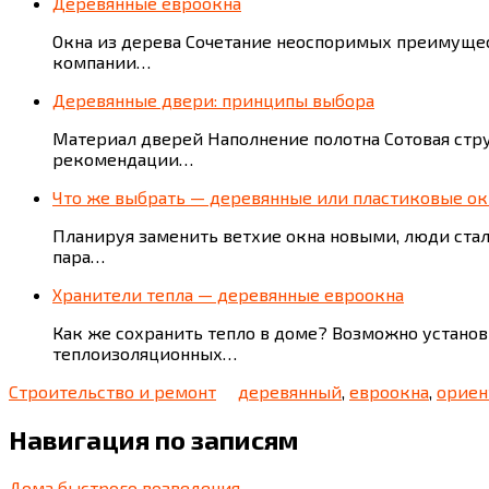
Деревянные евроокна
Окна из дерева Сочетание неоспоримых преимущес
компании…
Деревянные двери: принципы выбора
Материал дверей Наполнение полотна Сотовая ст
рекомендации…
Что же выбрать — деревянные или пластиковые ок
Планируя заменить ветхие окна новыми, люди стал
пара…
Хранители тепла — деревянные евроокна
Как же сохранить тепло в доме? Возможно устано
теплоизоляционных…
Строительство и ремонт
деревянный
,
евроокна
,
ориен
Навигация по записям
Дома быстрого возведения