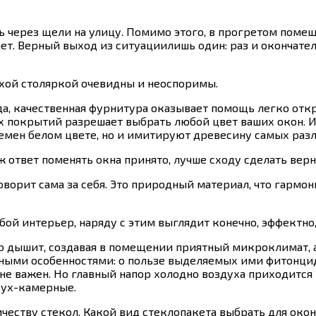
ь через щели на улицу. Помимо этого, в прогретом помеще
ает. Верный выход из ситуациилишь один: раз и окончател
хой столяркой очевидны и неоспоримы.
, качественная фурнитура оказывает помощь легко откр
 покрытий разрешает выбрать любой цвет ваших окон. И
мен белом цвете, но и имитируют древесину самых разл
уж ответ поменять окна принято, лучше сходу сделать ве
ворит сама за себя. Это природный материал, что гармо
ой интерьер, наряду с этим выглядит конечно, эффектно,
но дышит, создавая в помещении приятный микроклимат, а
ными особенностями: о пользе выделяемых ими фитонцид
 важен. Но главный напор холодно воздуха приходится на
вух-камерные.
еству стекол. Какой вид стеклопакета выбрать для око