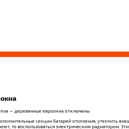
оокна
епла — деревянные евроокна
отключены
дополнительные секции батарей отопления, утеплить вне
реют, то воспользоваться электрическим радиатором. Эт