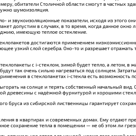
имеру, обитатели Столичной области смогут в частных зд
 нужно шумоизоляция.
о- и звукоизоляционные показатели, исходя из этого о
ет допустим в случаях, в то время, когда данное окно л
лоджию, имеющую теплое остекление.
клопакетов достигаются применением низкоэмиссионных
чающее узкий слой серебра. Оно-то и разрешает отражат
теклопакеты с i-стеклом, зимой будет тепло, а летом, в 
удут так очень сильно нагреваться под солнцем. Затрат
рименения в стеклопакетах i-стекла есть возможность п
т выгорать на солнце и терять собственный начальный вид
ной древесины с надёжной фурнитурой и хорошими стекло
о бруса из сибирской лиственницы гарантирует сохранени
ления в квартирах и современных домах. Ему отдают пр
ное сохранение тепла в помещении — не об этом ли гре
ь оптимальное ответ для каждой, кроме того самой сло