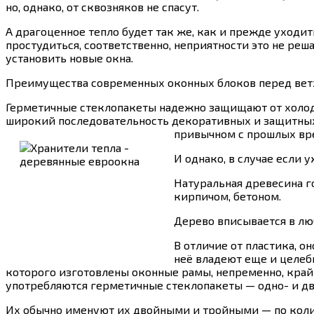
но, однако, от сквозняков не спасут.
А драгоценное тепло будет так же, как и прежде уходит
простудиться, соответственно, неприятности это не реш
установить новые окна.
Преимущества современных оконных блоков перед вет
Герметичные стеклопакеты надежно защищают от холода
широкий последовательность декоративных и защитных
привычном с прошлых вре
И однако, в случае если 
Натуральная древесина го
кирпичом, бетоном.
Дерево вписывается в люб
В отличие от пластика, о
неё владеют еще и целеб
которого изготовлены оконные рамы, непременно, крайне
употребляются герметичные стеклопакеты — одно- и д
Их обычно именуют их двойными и тройными — по колич