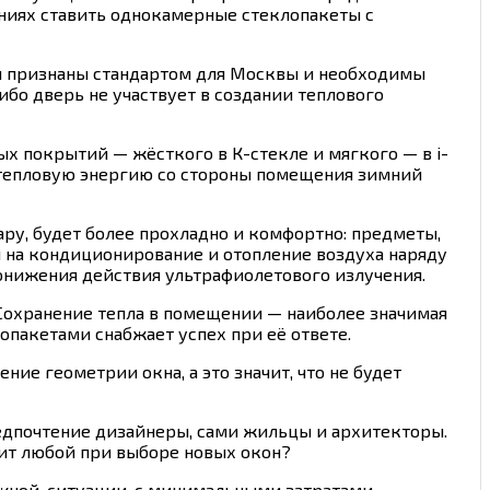
аниях ставить однокамерные стеклопакеты с
ни признаны стандартом для Москвы и необходимы
ибо дверь не участвует в создании теплового
 покрытий — жёсткого в К-стекле и мягкого — в i-
ь тепловую энергию со стороны помещения зимний
жару, будет более прохладно и комфортно: предметы,
ы на кондиционирование и отопление воздуха наряду
онижения действия ультрафиолетового излучения.
. Сохранение тепла в помещении — наиболее значимая
пакетами снабжает успех при её ответе.
е геометрии окна, а это значит, что не будет
едпочтение дизайнеры, сами жильцы и архитекторы.
зит любой при выборе новых окон?
жной, ситуации, с минимальными затратами.