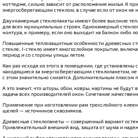
коттедже, сильно зависит от расположения жилья. К пр
энергосберегающим стеклом, в случае если от окон не
Двухкамерные стеклопакеты имеют более высокие тепл
для всех муниципальных строек. Однокамерный стеклопак
контура, к примеру, если оно выходит на балкон либо 
Повышенные теплозащитные особенности древесных сте
стекле.. I-стекло имеет многослойное покрытие, вклю
период и со стороны улицы летом.
Как раз исходя из этого в помещении, где установлены с
находящиеся за энергосберегающим стеклопакетом, не б
с этим значительно снизятся. Дополнительным плюсом п
А это значит, что шторы, обои, ковры, картины не буду
задача всех производителей окон. Сочетание качествен
Применение при изготовлении рам трехслойного клееног
щелей — источников сквозняков.
Древесные стеклопакеты — совершенный вариант остек
Привлекательный внешний вид, защита от шума и надеж
А широкий выбор стеклопакетов окажет помощь отыскат