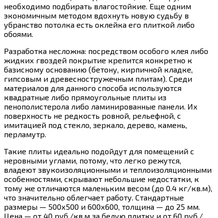
необходимо подбирать влагостойкие. Еще одним
экономичным методом вдохнуть новую судьбу в
убранство потолка есть оклейка его плиткой либо
обоями.
Разработка несложна: посредством особого клея либо
жидких гвоздей покрытие крепится конкретно к
базисному основанию (бетону, кирпичной кладке,
гипсовым и древесностружечным плитам). Среди
материалов для данного способа используются
квадратные либо прямоугольные плиты из
пенополистерола либо ламинированные панели. Их
поверхность не редкость ровной, рельефной, с
имитацией под стекло, зеркало, дерево, камень,
перламутр.
Такие плиты идеально подойдут для помещений с
неровными углами, потому, что легко режутся,
владеют звукоизоляционными и теплоизоляционными
особенностями, скрывают небольшие недостатки, к
тому же отличаются маленьким весом (до 0.4 кг/кв.м),
что значительно облегчает работу. Стандартные
размеры — 500х500 и 600х600, толщина — до 25 мм.
Цена — от 40 руб./кв.м за белую плитку и от 60 руб./