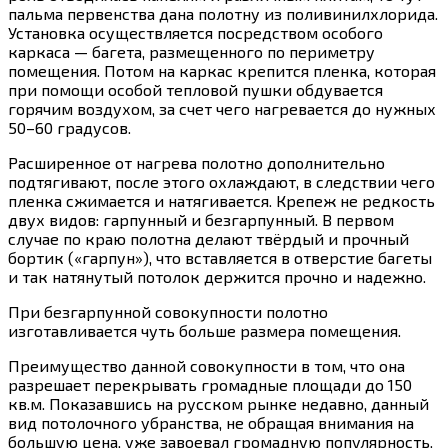
пальма первенства дана полотну из поливинилхлорида.
Установка осуществляется посредством особого
каркаса — багета, размещенного по периметру
помещения. Потом на каркас крепится пленка, которая
при помощи особой тепловой пушки обдувается
горячим воздухом, за счет чего нагревается до нужных
50–60 градусов.
Расширенное от нагрева полотно дополнительно
подтягивают, после этого охлаждают, в следствии чего
пленка сжимается и натягивается. Крепеж не редкость
двух видов: гарпунный и безгарпунный. В первом
случае по краю полотна делают твёрдый и прочный
бортик («гарпун»), что вставляется в отверстие багеты
и так натянутый потолок держится прочно и надежно.
При безгарпунной совокупности полотно
изготавливается чуть больше размера помещения.
Преимущество данной совокупности в том, что она
разрешает перекрывать громадные площади до 150
кв.м. Показавшись на русском рынке недавно, данный
вид потолочного убранства, не обращая внимания на
большую цена, уже завоевал громадную популярность.