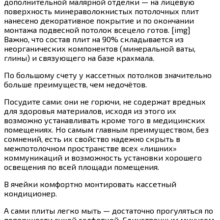
дополнительной малярной отделки — на лицевую
поверхность минераволокнистых потолочных плит
нанесено декоративное покрытие и по окончании
монтажа подвесной потолок всецело готов. [img]
Важно, что состав плит на 90% складывается из
неорганических компонентов (минеральной ваты,
глины) и связующего на базе крахмала.
По большому счету у кассетных потолков значительно
больше преимуществ, чем недочётов.
Посудите сами: они не горючи, не содержат вредных
для здоровья материалов, исходя из этого их
возможно устанавливать кроме того в медицинских
помещениях. Но самым главным преимуществом, без
сомнений, есть их свойство надежно скрыть в
межпотолочном пространстве всех «лишних»
коммуникаций и возможность установки хорошего
освещения по всей площади помещения.
В ячейки комфортно монтировать кассетный
кондиционер.
А сами плиты легко мыть — достаточно прогуляться по
поверхности сухой салфеткой. Единственным минусом