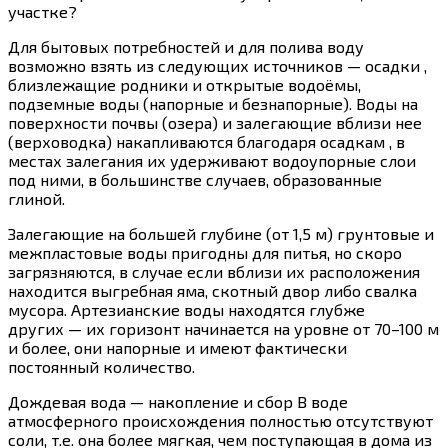
участке?
Для бытовых потребностей и для полива воду
возможно взять из следующих источников — осадки ,
близлежащие родники и открытые водоёмы,
подземные воды (напорные и безнапорные). Воды на
поверхности почвы (озера) и залегающие вблизи нее
(верховодка) накапливаются благодаря осадкам , в
местах залегания их удерживают водоупорные слои
под ними, в большинстве случаев, образованные
глиной.
Залегающие на большей глубине (от 1,5 м) грунтовые и
межпластовые воды пригодны для питья, но скоро
загрязняются, в случае если вблизи их расположения
находится выгребная яма, скотный двор либо свалка
мусора. Артезианские воды находятся глубже
других — их горизонт начинается на уровне от 70–100 м
и более, они напорные и имеют фактически
постоянный количество.
Дождевая вода — накопление и сбор В воде
атмосферного происхождения полностью отсутствуют
соли, т.е. она более мягкая, чем поступающая в дома из