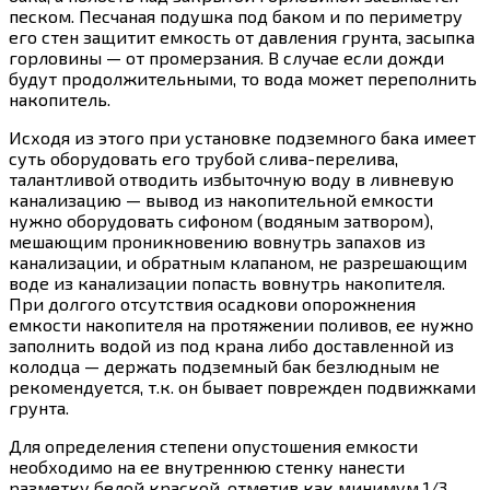
песком. Песчаная подушка под баком и по периметру
его стен защитит емкость от давления грунта, засыпка
горловины — от промерзания. В случае если дожди
будут продолжительными, то вода может переполнить
накопитель.
Исходя из этого при установке подземного бака имеет
суть оборудовать его трубой слива-перелива,
талантливой отводить избыточную воду в ливневую
канализацию — вывод из накопительной емкости
нужно оборудовать сифоном (водяным затвором),
мешающим проникновению вовнутрь запахов из
канализации, и обратным клапаном, не разрешающим
воде из канализации попасть вовнутрь накопителя.
При долгого отсутствия осадкови опорожнения
емкости накопителя на протяжении поливов, ее нужно
заполнить водой из под крана либо доставленной из
колодца — держать подземный бак безлюдным не
рекомендуется, т.к. он бывает поврежден подвижками
грунта.
Для определения степени опустошения емкости
необходимо на ее внутреннюю стенку нанести
разметку белой краской, отметив как минимум 1/3,