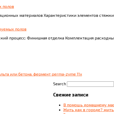
х полов
оляционных материалов Характеристики элементов стяжк
ируемых полов
ский процесс: Финишная отделка Комплектация расходны
льта или бетона. фермент perma-zyme 11x
Search
Свежие записи
В помощь домашнему мас
Жить как в городе? жить