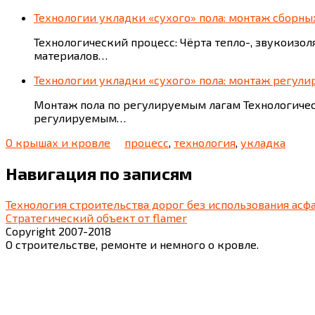
Технологии укладки «сухого» пола: монтаж сборны
Технологический процесс: Чёрта тепло-, звукоиз
материалов…
Технологии укладки «сухого» пола: монтаж регул
Монтаж пола по регулируемым лагам Технологиче
регулируемым…
О крышах и кровле
процесс
,
технология
,
укладка
Навигация по записям
Технология строительства дорог без использования асфа
Стратегический объект от flamer
Copyright 2007-2018
О строительстве, ремонте и немного о кровле.