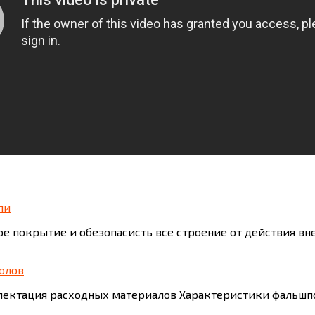
ли
е покрытие и обезопасисть все строение от действия в
олов
лектация расходных материалов Характеристики фальшп