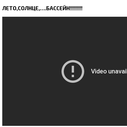
ЛЕТО,СОЛНЦЕ,….БАССЕЙН!!!!!!!!!