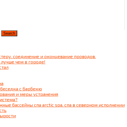
теру. соединение и оконцевание проводов.
 лучше чем в городе!
стал
на
 беседка c барбекю
ования и меры устранения
система?
ные бассейны спа arctic spa. спа в северном исполнении
сть
сырости