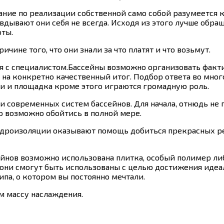
ание по реализации собственной само собой разумеется 
дывают они себя не всегда. Исходя из этого лучше обра
оты.
чине того, что они знали за что платят и что возьмут.
ся с специалистом.Бассейны возможно организовать факти
 на конкретно качественный итог. Подбор ответа во мно
ти и площадка кроме этого играются громадную роль.
ти современных систем бассейнов. Для начала, отнюдь н
го возможно обойтись в полной мере.
дроизоляции оказывают помощь добиться прекрасных ре
йнов возможно использована плитка, особый полимер ли
е они смогут быть использованы с целью достижения иде
па, о котором вы постоянно мечтали.
м массу наслаждения.