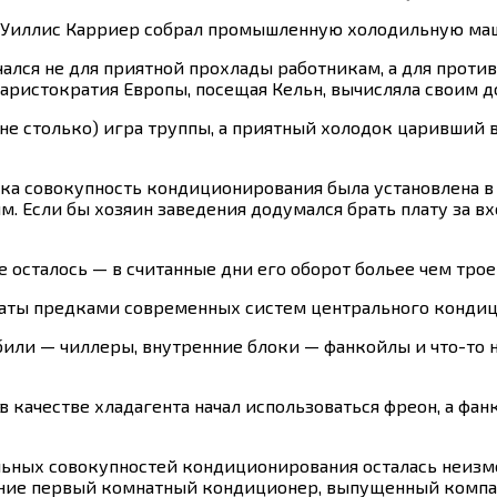
 Уиллис Карриер собрал промышленную холодильную ма
ался не для приятной прохлады работникам, а для проти
 аристократия Европы, посещая Кельн, вычисляла своим д
не столько) игра труппы, а приятный холодок царивший 
 века совокупность кондиционирования была установлена 
м.
Если бы хозяин заведения додумался брать плату за вх
е осталось — в считанные дни его оборот больее чем тро
раты предками современных систем центрального кондиц
били — чиллеры, внутренние блоки — фанкойлы и что-т
 качестве хладагента начал использоваться фреон, а фа
ьных совокупностей кондиционирования осталась неизме
ие первый комнатный кондиционер, выпущенный компание