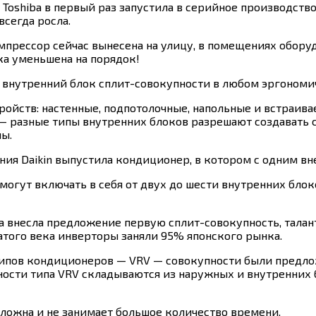
ия Toshiba в первый раз запустила в серийное производст
всегда росла.
компрессор сейчас вынесена на улицу, в помещениях обор
ка уменьшена на порядок!
 внутренний блок сплит-совокупности в любом эргономи
ройств: настенные, подпотолочные, напольные и встраив
 — разные типы внутренних блоков разрешают создавать
ы.
ния Daikin выпустила кондиционер, в котором с одним в
могут включать в себя от двух до шести внутренних блок
iba внесла предложение первую сплит-совокупность, тал
атого века инверторы заняли 95% японского рынка.
 типов кондиционеров — VRV — совокупности были предло
ости типа VRV складываются из наружных и внутренних 
сложна и не занимает большое количество времени.