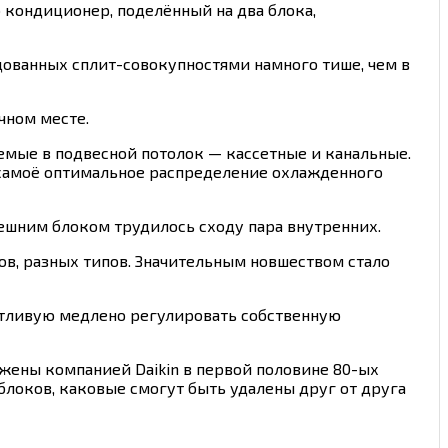
во кондиционер, поделённый на два блока,
удованных сплит-совокупностями намного тише, чем в
чном месте.
аемые в подвесной потолок — кассетные и канальные.
 самоё оптимальное распределение охлажденного
нешним блоком трудилось сходу пара внутренних.
ов, разных типов. Значительным новшеством стало
антливую медлено регулировать собственную
жены компанией Daikin в первой половине 80-ых
блоков, каковые смогут быть удалены друг от друга