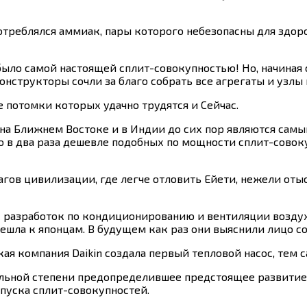
потреблялся аммиак, пары которого небезопасны для здор
ыло самой настоящей сплит-совокупностью! Но, начиная с 
нструкторы сочли за благо собрать все агрегаты и узлы
 потомки которых удачно трудятся и Сейчас.
, на Ближнем Востоке и в Индии до сих пор являются са
о в два раза дешевле подобных по мощности сплит-совоку
гов цивилизации, где легче отловить Ейети, нежели оты
 разработок по кондиционированию и вентиляции воздух
решла к японцам. В будущем как раз они выяснили лицо 
ая компания Daikin создала первый тепловой насос, тем 
ительной степени предопределившее предстоящее развит
пуска сплит-совокупностей.