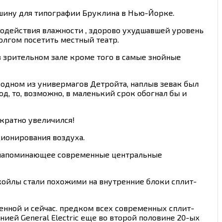
шину для типографии Бруклина в Нью-Йорке.
водействия влажности , здорово ухудшавшей уровень
олгом посетить местный театр.
в зрительном зале кроме того в самые знойные
в одном из универмагов Детройта, наплыв зевак был
од, то, возможно, в маленький срок обогнал бы и
екратно увеличился!
ионирования воздуха.
о напоминающее современные центральные
нкойлы стали похожими на внутренние блоки сплит-
нной и сейчас. предком всех современных сплит-
й General Electric еще во второй половине 20-ых