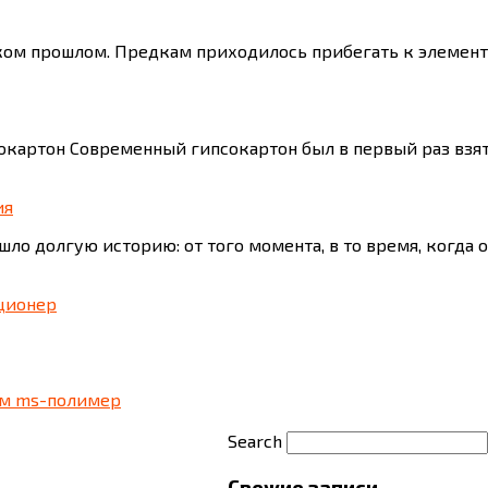
ком прошлом. Предкам приходилось прибегать к элемент
картон Современный гипсокартон был в первый раз взят 
ия
о долгую историю: от того момента, в то время, когда о
ционер
ем ms-полимер
Search
Свежие записи