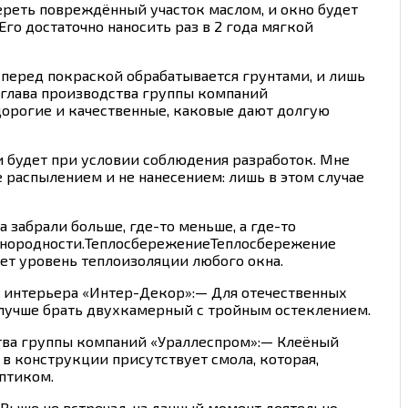
ереть повреждённый участок маслом, и окно будет
го достаточно наносить раз в 2 года мягкой
перед покраской обрабатывается грунтами, и лишь
 глава производства группы компаний
дорогие и качественные, каковые дают долгую
о и будет при условии соблюдения разработок. Мне
распылением и не нанесением: лишь в этом случае
 забрали больше, где-то меньше, а где-то
 однородности.ТеплосбережениеТеплосбережение
ает уровень теплоизоляции любого окна.
и интерьера «Интер-Декор»:— Для отечественных
т лучше брать двухкамерный с тройным остеклением.
дства группы компаний «Ураллеспром»:— Клеёный
 в конструкции присутствует смола, которая,
птиком.
 Выше не встречал. на данный момент деятельно