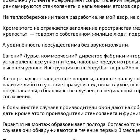
рекламируются стеклопакеты с напылением атомов сереб
На теплосбережении такая разработка, на мой взор, не 
Кроме этого не отражается заполнение пространства м
крепость», — говорят о собственном жилище люди, подр
А уединённость неосуществима без звукоизоляции.
Евгений Лурье, коммерческий директор фабрики интерь
установлены все уплотнители, каковые предусмотрены д
высоком уровне.Инструкция по выборуШаг первыйКонсу
Эксперт задаст стандартные вопросы, каковые окажут по
наличие либо отсутствие фрамуги, вид окна: глухое, по
представлены, в большинстве случаев, в специальной 
соглашения.
В большинстве случаев производители окон дают на соб
дать кроме этого производители стеклопакета и фурни
Гарантия на монтаж образовывает полгода. Согласно точ
случаев они обнаруживаются в течение первых 3 месяц