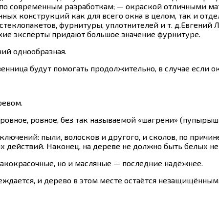
по современным разработкам; — окраской отличными ма
ых конструкций как для всего окна в целом, так и отде
теклопакетов, фурнитуры, уплотнителей и т. д.Евгений
кие эксперты придают большое значение фурнитуре.
ний однообразная.
венница будут помогать продолжительно, в случае если о
ревом.
 ровное, ровное, без так называемой «шагрени» (пупырыш
лючений: пыли, волосков и другого, и сколов, по причин
 действий. Наконец, на дереве не должно быть белых н
лакокрасочные, но и масляные — последние надёжнее.
еждается, и дерево в этом месте остаётся незащищённым