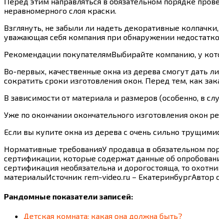
Перед этим направляться в обязательном порядке пров
неравномерного слоя краски.
Взглянуть, не забыли ли надеть декоративные колпачки,
уважающая себя компания при обнаружении недостатков
Рекомендации покупателямВыбирайте компанию, у кото
Во-первых, качественные окна из дерева смогут дать л
сократить сроки изготовления окон. Перед тем, как зака
В зависимости от материала и размеров (особенно, в сл
Уже по окончании окончательного изготовления окон р
Если вы купите окна из дерева с очень сильно трущими
Нормативные требованияУ продавца в обязательном пор
сертификации, которые содержат данные об опробовании
сертификация необязательна и дорогостояща, то охотник
материалыИсточник rem-video.ru – ЕкатеринбургАвтор с
Рандомные показатели записей:
Детская комната: какая она должна быть?