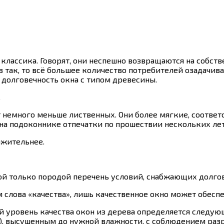
я классика. Говорят, они неспешно возвращаются на собс
так, то всё большее количество потребителей озадачива
долговечность окна с типом древесины.
.
ат немного меньше лиственных. Они более мягкие, соотв
на подоконнике отпечатки по прошествии нескольких лет
лжительнее.
ой только породой перечень условий, снабжающих долгов
 слова «качества», лишь качественное окно может обесп
й уровень качества окон из дерева определяется след
, высушенным до нужной влажности, с соблюдением разра