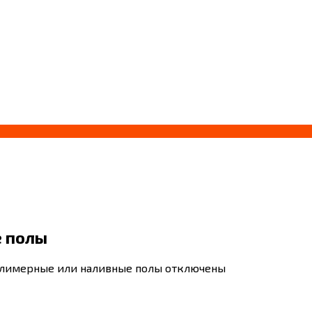
е полы
олимерные или наливные полы
отключены