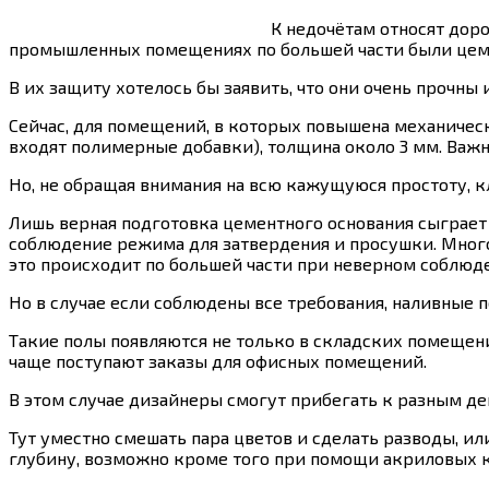
К недочётам относят дор
промышленных помещениях по большей части были цем
В их защиту хотелось бы заявить, что они очень прочн
Сейчас, для помещений, в которых повышена механичес
входят полимерные добавки), толщина около 3 мм. Важ
Но, не обращая внимания на всю кажущуюся простоту, к
Лишь верная подготовка цементного основания сыграет 
соблюдение режима для затвердения и просушки. Много
это происходит по большей части при неверном соблюд
Но в случае если соблюдены все требования, наливные 
Такие полы появляются не только в складских помещени
чаще поступают заказы для офисных помещений.
В этом случае дизайнеры смогут прибегать к разным д
Тут уместно смешать пара цветов и сделать разводы, и
глубину, возможно кроме того при помощи акриловых к