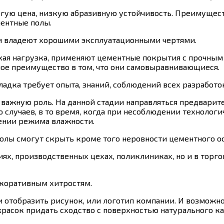
огую цена, низкую абразивную устойчивость. Преимущест
ентные полы.
ы и владеют хорошими эксплуатационными чертями.
кая нагрузка, применяют цементные покрытия с прочным 
ное преимущество в том, что они самовыравнивающиеся.
ладка требует опыта, знаний, соблюдений всех разработо
важную роль. На данной стадии направляться предварител
 случаев, в то время, когда при несоблюдении технолог
ении режима влажности.
полы смогут скрыть кроме того неровности цементного о
ях, производственных цехах, поликлиниках, но и в торго
екоративным хитростям.
ли отобразить рисунок, или логотип компании. И возможн
расок придать сходство с поверхностью натурального ка