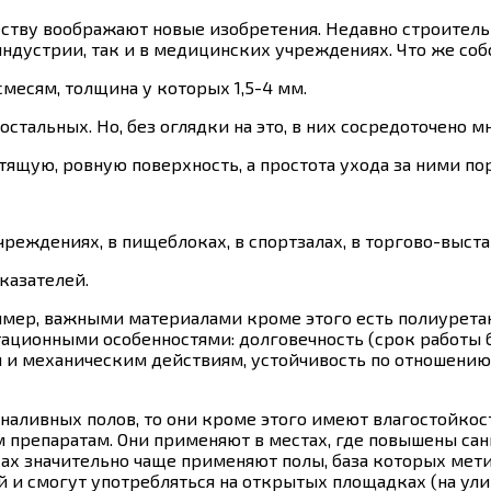
бществу воображают новые изобретения. Недавно строите
ндустрии, так и в медицинских учреждениях. Что же соб
месям, толщина у которых 1,5-4 мм.
остальных. Но, без оглядки на это, в них сосредоточено
ящую, ровную поверхность, а простота ухода за ними по
еждениях, в пищеблоках, в спортзалах, в торгово-выст
казателей.
мер, важными материалами кроме этого есть полиуретан
ционными особенностями: долговечность (срок работы бо
и механическим действиям, устойчивость по отношению
 наливных полов, то они кроме этого имеют влагостойкос
препаратам. Они применяют в местах, где повышены сан
х значительно чаще применяют полы, база которых мет
 и смогут употребляться на открытых площадках (на ули