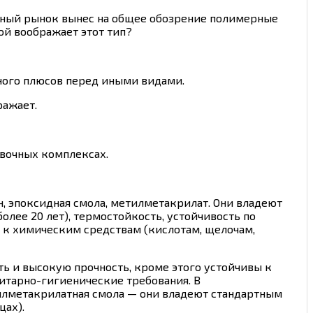
льный рынок вынес на общее обозрение полимерные
ой воображает этот тип?
 много плюсов перед иными видами.
ражает.
авочных комплексах.
, эпоксидная смола, метилметакрилат.
Они владеют
лее 20 лет), термостойкость, устойчивость по
 к химическим средствам (кислотам, щелочам,
ть и высокую прочность, кроме этого устойчивы к
итарно-гигиенические требования. В
илметакрилатная смола — они владеют стандартным
цах).