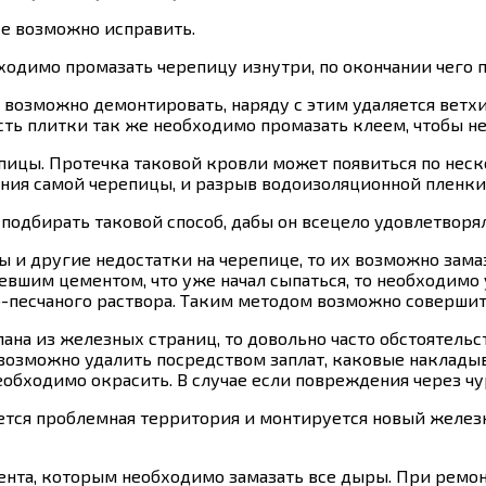
се возможно исправить.
одимо промазать черепицу изнутри, по окончании чего 
е возможно демонтировать, наряду с этим удаляется ветх
ть плитки так же необходимо промазать клеем, чтобы не
пицы. Протечка таковой кровли может появиться по неск
ния самой черепицы, и разрыв водоизоляционной пленки 
подбирать таковой способ, дабы он всецело удовлетворя
ы и другие недостатки на черепице, то их возможно зама
ревшим цементом, что уже начал сыпаться, то необходимо
-песчаного раствора. Таким методом возможно соверши
лана из железных страниц, то довольно часто обстоятел
озможно удалить посредством заплат, каковые наклады
еобходимо окрасить. В случае если повреждения через чу
ется проблемная территория и монтируется новый железн
ента, которым необходимо замазать все дыры. При ремон