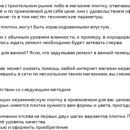
 на строительном рынке либо в магазине плитку, отвеч
щё и по приемлемой для себя цене, они с удовольствием 
акие-то в том месте» технические параметры.
у плитки, могут быть израсходованными впустую.
х с обычным уровнем влажности, к примеру, в коридорах
лось ждать ремонт необходимо будет затевать сперва.
ля ванной? Ясно, что задумывая ремонт в ванной помеще
йчас может оказать помощь любой интернет магазин кер
явшись в сети по нескольким таким магазинам, вы смож
етствии со следующим методом:
щих керамическую плитку в приемлемом для вас ценово
орых имеется плитка нужного вам формы и цвета, пригод
нчании отсева на первых двух шагах вариантов плитки. П
ё уровень качества.
тью и оформить приобретение.