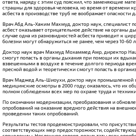
ответа, наряду с этим суд пояснил, что заменяющие ма
страшны для здоровья человека, но время от времени к
асбеста в производстве труб не воображает опасности д
Врач Абд Аль-Хаким Махмуд, доктор наук, специалист п
асбест оказывает отрицательное действие на органы ды
случае одна из разновидностей асбеста приводит к цирр
болезни могут обнаружиться не ранее, чем через 10-60 л
Доктор наук врач Махмуд Мохаммед Амр, директор Наци
смогут попасть в органы дыхания при помощи их вдыхани
взвешенными в воздухе в течение долгого периода време
пресной водой и теоретически смогут попасть в орган
Врач Маджед Аль-Шиоухи, доктор наук промышленной г
медицинские осмотры в 2000 году; оказалось, что их о
полном соблюдении всех мер по охране труда и техники
По окончании модернизации, преобразования и обновле
опробований на оказание вредного действия на внешню
проведении таких опробований.
Результаты тестов продемонстрировали, что присутств
соответствующих мер предосторожности, содействующи
спецодежды. Несложнее говоря, результаты всех опробо