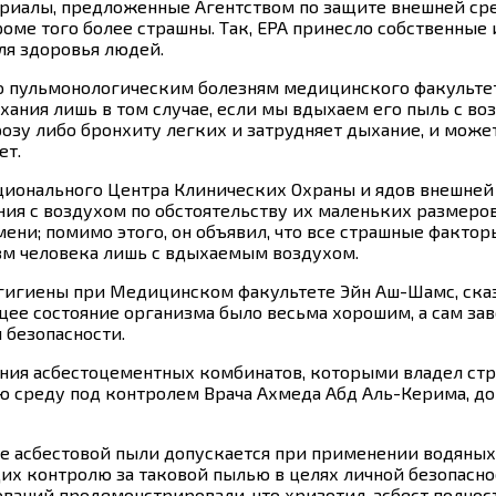
териалы, предложенные Агентством по защите внешней сре
роме того более страшны. Так, EPA принесло собственные
ля здоровья людей.
о пульмонологическим болезням медицинского факультета
хания лишь в том случае, если мы вдыхаем его пыль с во
озу либо бронхиту легких и затрудняет дыхание, и может
ет.
онального Центра Клинических Охраны и ядов внешней с
я с воздухом по обстоятельству их маленьких размеров, 
ни; помимо этого, он объявил, что все страшные факторы
изм человека лишь с вдыхаемым воздухом.
игиены при Медицинском факультете Эйн Аш-Шамс, сказа
бщее состояние организма было весьма хорошим, а сам за
 безопасности.
ния асбестоцементных комбинатов, которыми владел стр
ю среду под контролем Врача Ахмеда Абд Аль-Керима, до
ие асбестовой пыли допускается при применении водяны
х контролю за таковой пылью в целях личной безопасн
ваний продемонстрировали, что хризотил-асбест полност