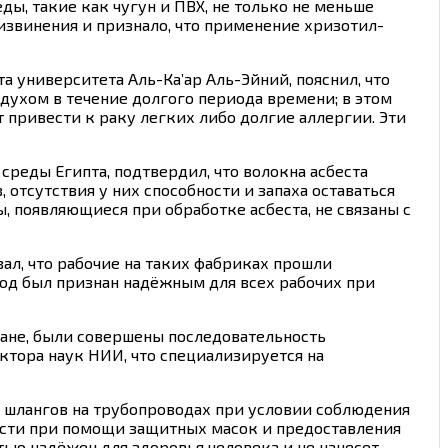
ды, такие как чугун и ПВХ, не только не меньше
 извинения и признало, что применение хризотил-
 университета Аль-Ка’ар Аль-Эйний, пояснил, что
здухом в течение долгого периода времени; в этом
 привести к раку легких либо долгие аллергии. Эти
реды Египта, подтвердил, что волокна асбеста
отсутствия у них способности и запаха оставаться
, появляющиеся при обработке асбеста, не связаны с
л, что рабочие на таких фабриках прошли
вод был признан надёжным для всех рабочих при
ане, были совершены последовательность
ктора наук НИИ, что специализируется на
х шлангов на трубопроводах при условии соблюдения
ости при помощи защитных масок и предоставления
ью надёжен для здоровья человека и не нанесет