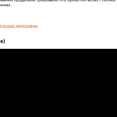
иках.
вельные материалы
е)