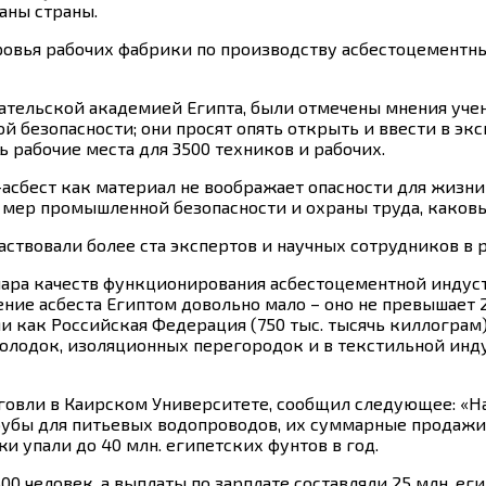
аны страны.
овья рабочих фабрики по производству асбестоцементны
вательской академией Египта, были отмечены мнения уч
й безопасности; они просят опять открыть и ввести в э
 рабочие места для 3500 техников и рабочих.
л-асбест как материал не воображает опасности для жизн
мер промышленной безопасности и охраны труда, каковы
аствовали более ста экспертов и научных сотрудников в 
ара качеств функционирования асбестоцементной индустр
ение асбеста Египтом довольно мало – оно не превышает 
 как Российская Федерация (750 тыс. тысячь киллограм) 
колодок, изоляционных перегородок и в текстильной инд
рговли в Каирском Университете, сообщил следующее: «
убы для питьевых водопроводов, их суммарные продажи с
и упали до 40 млн. египетских фунтов в год.
00 человек, а выплаты по зарплате составляли 25 млн. ег