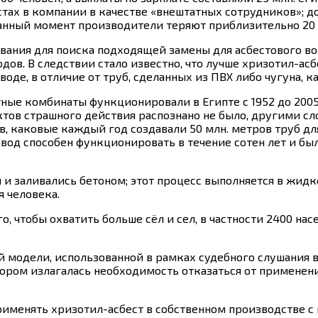
стах в компании в качестве «внештатных сотрудников»; 
 данный момент производители теряют приблизительно 20 
ания для поиска подходящей замены для асбестового вол
в. В следствии стало известно, что лучше хризотил-асбес
оде, в отличие от труб, сделанных из ПВХ либо чугуна, 
ные комбинаты функционировали в Египте с 1952 до 2005 г
тов страшного действия распознано не было, другими сл
, каковые каждый год создавали 50 млн. метров труб д
овод способен функционировать в течение сотен лет и 
и и заливались бетоном; этот процесс выполняется в жи
я человека.
, чтобы охватить больше сёл и сел, в частности 2400 н
й модели, использованной в рамках судебного слушания 
ором излагалась необходимость отказаться от применени
рименять хризотил-асбест в собственном производстве 