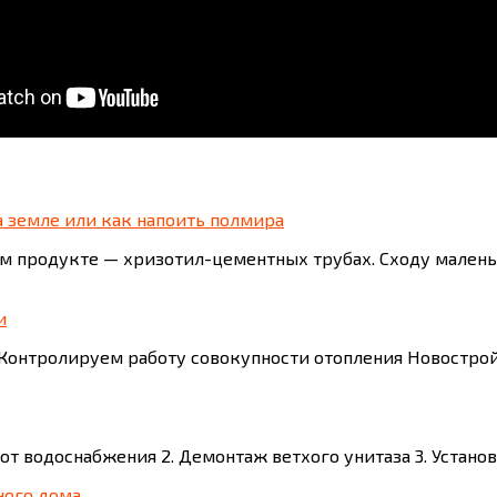
 земле или как напоить полмира
м продукте — хризотил-цементных трубах. Сходу малень
и
 Контролируем работу совокупности отопления Новостро
 от водоснабжения 2. Демонтаж ветхого унитаза 3. Устано
ного дома