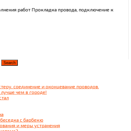
лнения работ Прокладка провода, подключение к
теру. соединение и оконцевание проводов.
 лучше чем в городе!
стал
на
 беседка c барбекю
ования и меры устранения
система?