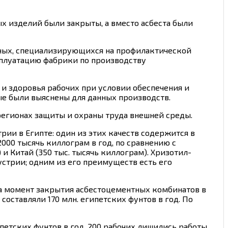
х изделий были закрыты, а вместо асбеста были
еных, специализирующихся на профилактической
ксплуатацию фабрики по производству
и и здоровья рабочих при условии обеспечения и
е были выяснены для данных производств.
регионах защиты и охраны труда внешней среды.
ии в Египте: один из этих качеств содержится в
2000 тысячь киллограм в год, по сравнению с
и Китай (350 тыс. тысячь киллограм). Хризотил-
устрии; одним из его преимуществ есть его
На момент закрытия асбестоцементных комбинатов в
оставляли 170 млн. египетских фунтов в год. По
ипетских фунтов в год. 200 рабочих лишились работы