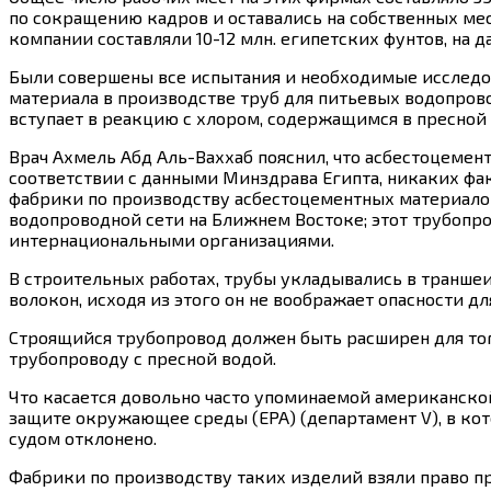
по сокращению кадров и оставались на собственных ме
компании составляли 10-12 млн. египетских фунтов, на
Были совершены все испытания и необходимые исследов
материала в производстве труб для питьевых водопроводо
вступает в реакцию с хлором, содержащимся в пресной в
Врач Ахмель Абд Аль-Ваххаб пояснил, что асбестоцемент
соответствии с данными Минздрава Египта, никаких фак
фабрики по производству асбестоцементных материалов
водопроводной сети на Ближнем Востоке; этот трубопр
интернациональными организациями.
В строительных работах, трубы укладывались в транше
волокон, исходя из этого он не воображает опасности дл
Строящийся трубопровод должен быть расширен для того
трубопроводу с пресной водой.
Что касается довольно часто упоминаемой американско
защите окружающее среды (EPA) (департамент V), в кот
судом отклонено.
Фабрики по производству таких изделий взяли право п