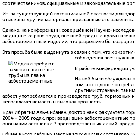
соотечествеников, официальные и законодательные орг
Из-за существующей потенциальной опасности для здор
отысканы другие материалы, призванные его заменить.
Однако, на конференции, совершённой Научно-исследо
медицине, охране труда, внешней среды, и промышленно
асбестоцементных изделий, что разрешило бы возродить
Эта просьба была выдвинута в связи с тем, что хризоти
соблюдения всех нужных 
В работе конференции уч
На ней были обсуждены п
том, что годовое потребл
другими странами, такими
асбест употребляется в производстве труб, тормозных 
невоспламеняемость и высокая прочность…
Врач Ибрагим Аль-Сибайен, доктор наук факультета то
2004 – 2005 годах, производивших асбестоцементные тр
окончании остановки 7 производственных линий, продаж
Общее число рабочих мест на этих фирмах составляло 35