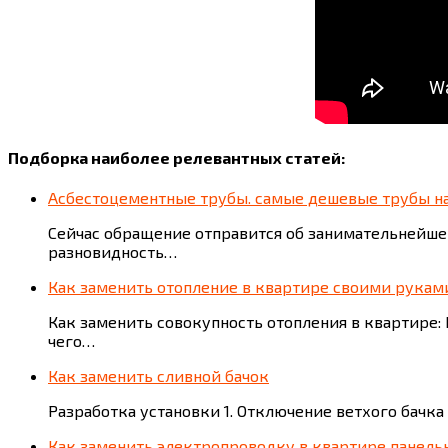
Подборка наиболее релевантных статей:
Асбестоцементные трубы. самые дешевые трубы на
Сейчас обращение отправится об занимательнейше
разновидность…
Как заменить отопление в квартире своими рукам
Как заменить совокупность отопления в квартире:
чего…
Как заменить сливной бачок
Разработка установки 1. Отключение ветхого бачка
Как заменить электропроводку в квартире панель