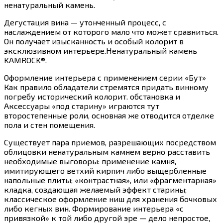
ненатуральный камень.
Дегустация вина — утонченный процесс, с
наслаждением от которого мало что может сравниться.
Он получает изысканность и особый колорит в
эксклюзивном интерьере.Ненатуральный камень
KAMROCK®.
Оформление интерьера с применением серии «Бут»
Как правило обладатели стремятся придать винному
погребу исторический колорит. обстановка и
Аксессуары «под старину» играются тут
второстепенные роли, основная же отводится отделке
пола и стен помещения.
Существует пара приемов, разрешающих посредством
облицовки ненатуральным камнем верно расставить
необходимые выговоры: применение камня,
имитирующего ветхий кирпич либо выщербленные
напольные плиты; «контрастная», или «фрагментарная»
кладка, создающая желаемый эффект старины;
классическое оформление ниш для хранения бочковых
либо кегных вин. Формирование интерьера «с
привязкой» к той либо другой эре — дело непростое,