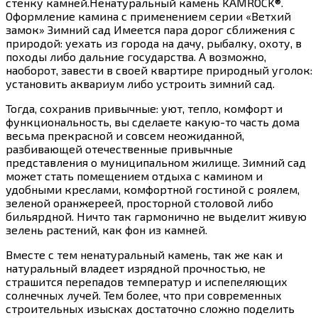
стенку камней.Ненатуральный камень KAMROCK®.
Оформление камина с применением серии «Ветхий
замок» Зимний сад Имеется пара дорог сближения с
природой: уехать из города на дачу, рыбалку, охоту, в
походы либо дальние государства. А возможно,
наоборот, завести в своей квартире природный уголок:
установить аквариум либо устроить зимний сад.
Тогда, сохранив привычные: уют, тепло, комфорт и
функциональность, вы сделаете какую-то часть дома
весьма прекрасной и совсем неожиданной,
разбивающей отечественные привычные
представления о муниципальном жилище. Зимний сад
может стать помещением отдыха с камином и
удобными креслами, комфортной гостиной с роялем,
зеленой оранжереей, просторной столовой либо
бильярдной. Ничто так гармонично не выделит живую
зелень растений, как фон из камней.
Вместе с тем ненатуральный камень, так же как и
натуральный владеет изрядной прочностью, не
страшится перепадов температур и испепеляющих
солнечных лучей. Тем более, что при современных
строительных изысках достаточно сложно поделить