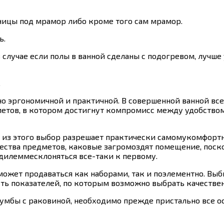
ницы под мрамор либо кроме того сам мрамор.
ь.
 случае если полы в ванной сделаны с подогревом, лучше
.
, но эргономичной и практичной. В совершенной ванной 
етов, в котором достигнут компромисс между удобством
 из этого выбор разрешает практически самомукомфортн
ества предметов, каковые загромоздят помещение, поск
дилеммесклоняться все-таки к первому.
х может продаваться как наборами, так и поэлементно. В
сть показателей, по которым возможно выбрать качестве
умбы с раковиной, необходимо прежде пристально все ос