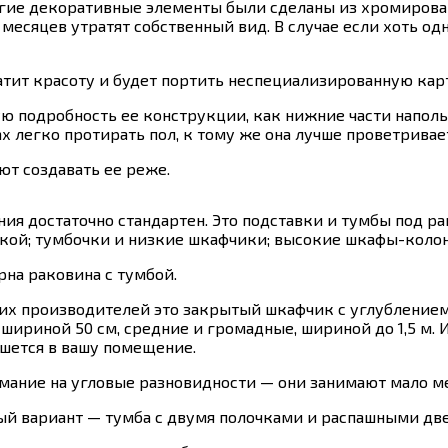
угие декоративные элементы были сделаны из хромированн
месяцев утратят собственный вид. В случае если хоть одн
атит красоту и будет портить неспециализированную кар
ую подробность ее конструкции, как нижние части напол
 легко протирать пол, к тому же она лучше проветривае
т создавать ее реже.
ия достаточно стандартен. Это подставки и тумбы под р
кой; тумбочки и низкие шкафчики; высокие шкафы-колон
на раковина с тумбой.
их производителей это закрытый шкафчик с углубление
иной 50 см, средние и громадные, шириной до 1,5 м. Их 
ишется в вашу помещение.
ние на угловые разновидности — они занимают мало мес
й вариант — тумба с двумя полочками и распашными две