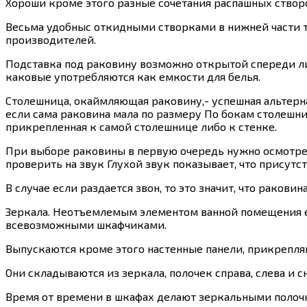
Хороши кроме этого разные сочетания распашных ство
Весьма удобныс откидными створками в нижней части ту
производителей.
Подставка под раковину возможно открытой спереди либ
каковые употребляются как емкости для белья.
Столешница, окаймляющая раковину,- успешная альтерна
если сама раковина мала по размеру По бокам столешн
прикрепленная к самой столешнице либо к стенке.
При выборе раковины в первую очередь нужно осмотреть
проверить на звук Глухой звук показывает, что присут
В случае если раздается звон, то это значит, что раковин
Зеркала. Неотъемлемым элементом ванной помещения е
всевозможными шкафчиками.
Выпускаются кроме этого настенные панели, прикрепля
Они складываются из зеркала, полочек справа, слева и с
Время от времени в шкафах делают зеркальными полоч