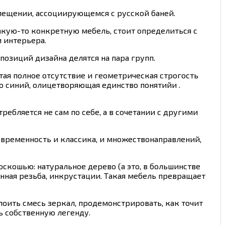
мещении, ассоциирующемся с русской баней.
кую-то конкретную мебель, стоит определиться с
 интерьера.
озиций дизайна делятся на пара групп.
тая полное отсутствие и геометрическая строгость
о синий, олицетворяющая единство понятийи .
ребляется не сам по себе, а в сочетании с другими
овременность и классика, и множествонаправлений,
оскошью: натуральное дерево (а это, в большинстве
анная резьба, инкрустации. Такая мебель превращает
оить смесь зеркал, продемонстрировать, как точит
ь собственную легенду.