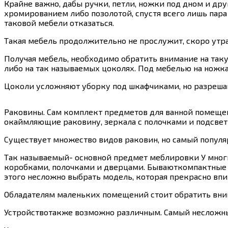
Крайне важно, дабы ручки, петли, ножки под дном и др
хромированием либо позолотой, спустя всего лишь пара 
таковой мебели отказаться.
Такая мебель продолжительно не прослужит, скоро утр
Получая мебель, необходимо обратить внимание на так
либо на так называемых цоколях. Под мебелью на ножках
Цоколи усложняют уборку под шкафчиками, но разрешаю
Раковины. Сам комплект предметов для ванной помещен
окаймляющие раковину, зеркала с полочками и подсвет
Существует множество видов раковин, но самый популяр
Так называемый- основной предмет меблировки У мног
коробками, полочками и дверцами. Бываюткомпактные шир
этого несложно выбрать модель, которая прекрасно вп
Обладателям маленьких помещений стоит обратить внима
Устройствотакже возможно различным. Самый несложны