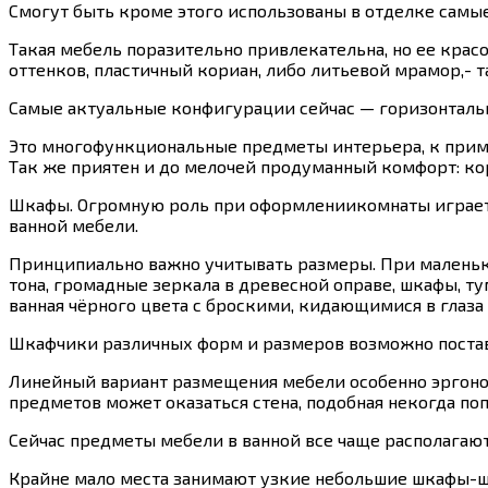
Смогут быть кроме этого использованы в отделке самы
Такая мебель поразительно привлекательна, но ее кра
оттенков, пластичный кориан, либо литьевой мрамор,- 
Самые актуальные конфигурации сейчас — горизонталь
Это многофункциональные предметы интерьера, к приме
Так же приятен и до мелочей продуманный комфорт: ко
Шкафы. Огромную роль при оформлениикомнаты играется
ванной мебели.
Принципиально важно учитывать размеры. При маленьк
тона, громадные зеркала в древесной оправе, шкафы, ту
ванная чёрного цвета с броскими, кидающимися в глаза 
Шкафчики различных форм и размеров возможно постави
Линейный вариант размещения мебели особенно эргоном
предметов может оказаться стена, подобная некогда по
Сейчас предметы мебели в ванной все чаще располагают
Крайне мало места занимают узкие небольшие шкафы-ш