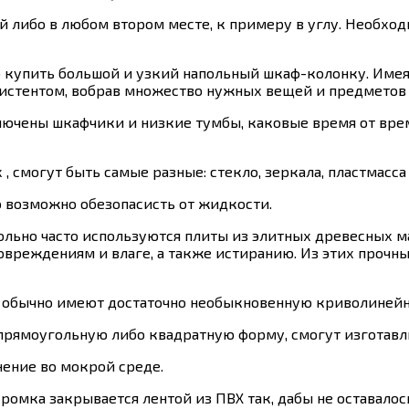
 либо в любом втором месте, к примеру в углу. Необход
 купить большой и узкий напольный шкаф-колонку. Имея
ссистентом, вобрав множество нужных вещей и предметов
ключены шкафчики и низкие тумбы, каковые время от вр
 смогут быть самые разные: стекло, зеркала, пластмасса
 возможно обезопасисть от жидкости.
ольно часто используются плиты из элитных древесных м
повреждениям и влаге, а также истиранию. Из этих проч
 обычно имеют достаточно необыкновенную криволиней
рямоугольную либо квадратную форму, смогут изготавли
нение во мокрой среде.
мка закрывается лентой из ПВХ так, дабы не оставалос