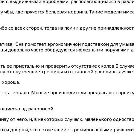
рок с выдвижными коробками, располагающимися в разли
мбы, где прячется бельевая корзина. Такие модели имее
о со всех сторон, тогда на полки другие принадлежност
тива . Она помогает эргономичной подставкой для умыва
ицы довольно часто оборудуются железными поручнями дл
 ее пристально и проверить отсутствие сколов В случае
ствуют внутренние трещины и от таковой раковины лучше 
а хороша.
сть зеркало. Многие производители предлагают гарниту
ющиеся над раковиной.
низу от него, и, в некоторых случаях, маленького одноств
ки и дверцы, что в сочетании с хромированными ручкам