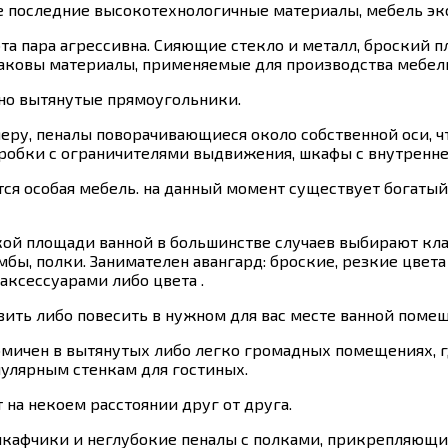
е последние высокотехнологичные материалы, мебель эк
сота пара агрессивна. Сияющие стекло и металл, броски
таковы материалы, применяемые для производства мебели
но вытянутые прямоугольники.
ру, пеналы поворачивающиеся около собственной оси, чт
робки с ограничителями выдвижения, шкафы с внутренне
 особая мебель. на данный момент существует богатый 
ой площади ванной в большинстве случаев выбирают кла
мбы, полки. Занимателен авангард: броские, резкие цвета
аксессуарами либо цвета .
ть либо повесить в нужном для вас месте ванной помещ
ичен в вытянутых либо легко громадных помещениях, г
пулярным стенкам для гостиных.
 на некоем расстоянии друг от друга.
кафчики и неглубокие пеналы с полками, прикрепляющие