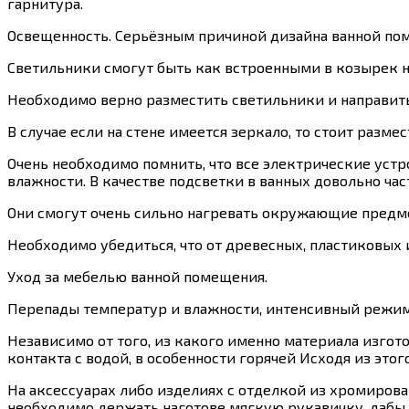
гарнитура.
Освещенность. Серьёзным причиной дизайна ванной пом
Светильники смогут быть как встроенными в козырек н
Необходимо верно разместить светильники и направить
В случае если на стене имеется зеркало, то стоит разм
Очень необходимо помнить, что все электрические уст
влажности. В качестве подсветки в ванных довольно ча
Они смогут очень сильно нагревать окружающие предме
Необходимо убедиться, что от древесных, пластиковых 
Уход за мебелью ванной помещения.
Перепады температур и влажности, интенсивный режим 
Независимо от того, из какого именно материала изгото
контакта с водой, в особенности горячей Исходя из эт
На аксессуарах либо изделиях с отделкой из хромирова
необходимо держать наготове мягкую рукавичку, дабы с