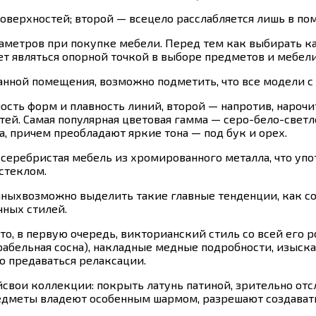
оверхностей; второй — всецело расслабляется лишь в по
метров при покупке мебели. Перед тем как выбирать ка
ет являться опорной точкой в выборе предметов и мебели
нной помещения, возможно подметить, что все модели с п
сть форм и плавность линий, второй — напротив, нарочи
ей. Самая популярная цветовая гамма — серо-бело-светл
, причем преобладают яркие тона — под бук и орех.
серебристая мебель из хромированного металла, что упот
стеклом.
нныхвозможно выделить такие главные тенденции, как с
ных стилей.
о, в первую очередь, викторианский стиль со всей его р
рабельная сосна), накладные медные подробности, изыск
о предаваться релаксации.
вои коллекции: покрыть латунь патиной, зрительно отсл
редметы владеют особенным шармом, разрешают создават