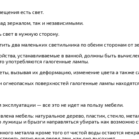
ещения есть свет.
ад зеркалом, так и независимыми.
 свет в нужную сторону.
естить два маленьких светильника по обеим сторонам от з
ройства, устанавливаемые в ванной, должны быть вычисл
сто употребляются галогенные лампы.
ты, вызывая их деформацию, изменение цвета а также с
и огнеопасных поверхностей галогенные лампы находятся
эксплуатации — все это не идет на пользу мебели.
влена мебель: натуральное дерево, пластик, стекло, мет
ого лужицы и брызги направляться убирать как возможно 
нного металла кроме того от чистой воды остаются некра
тереть пятно еще перед тем, как оно высохнет.