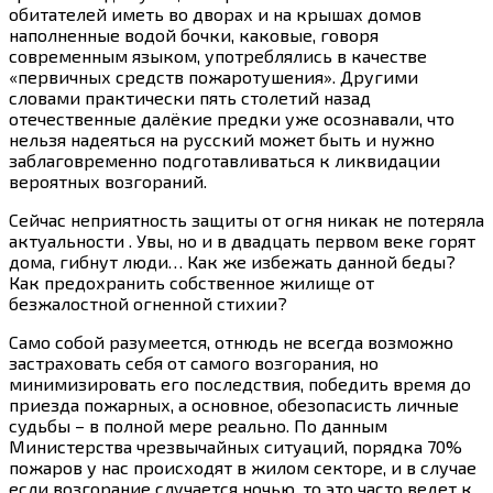
обитателей иметь во дворах и на крышах домов
наполненные водой бочки, каковые, говоря
современным языком, употреблялись в качестве
«первичных средств пожаротушения». Другими
словами практически пять столетий назад
отечественные далёкие предки уже осознавали, что
нельзя надеяться на русский может быть и нужно
заблаговременно подготавливаться к ликвидации
вероятных возгораний.
Сейчас неприятность защиты от огня никак не потеряла
актуальности . Увы, но и в двадцать первом веке горят
дома, гибнут люди… Как же избежать данной беды?
Как предохранить собственное жилище от
безжалостной огненной стихии?
Само собой разумеется, отнюдь не всегда возможно
застраховать себя от самого возгорания, но
минимизировать его последствия, победить время до
приезда пожарных, а основное, обезопасисть личные
судьбы – в полной мере реально. По данным
Министерства чрезвычайных ситуаций, порядка 70%
пожаров у нас происходят в жилом секторе, и в случае
если возгорание случается ночью, то это часто ведет к