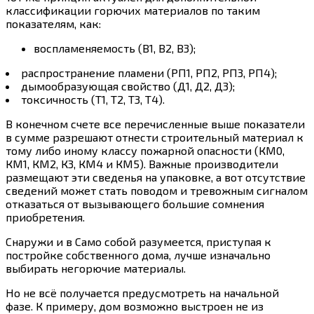
классификации горючих материалов по таким
показателям, как:
воспламеняемость (В1, В2, В3);
распространение пламени (РП1, РП2, РП3, РП4);
дымообразующая свойство (Д1, Д2, Д3);
токсичность (Т1, Т2, Т3, Т4).
В конечном счете все перечисленные выше показатели
в сумме разрешают отнести строительный материал к
тому либо иному классу пожарной опасности (КМ0,
КМ1, КМ2, К3, КМ4 и КМ5). Важные производители
размещают эти сведенья на упаковке, а вот отсутствие
сведений может стать поводом и тревожным сигналом
отказаться от вызывающего большие сомнения
приобретения.
Снаружи и в Само собой разумеется, приступая к
постройке собственного дома, лучше изначально
выбирать негорючие материалы.
Но не всё получается предусмотреть на начальной
фазе. К примеру, дом возможно выстроен не из