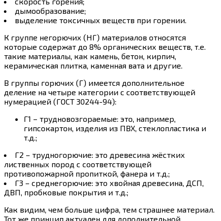
скорость горения;
дымообразование;
выделение токсичных веществ при горении.
К группе негорючих (НГ) материалов относятся
которые содержат до 8% органических веществ, т.е.
такие материалы, как камень, бетон, кирпич,
керамическая плитка, каменная вата и другие.
В группы горючих (Г) имеется дополнительное
деление на четыре категории с соответствующей
нумерацией (ГОСТ 30244-94):
Г1 – трудновозгораемые: это, например,
гипсокартон, изделия из ПВХ, стеклопластика и
т.д.;
Г2 – трудногорючие: это древесина жёстких
лиственных пород с соответствующей
противопожарной пропиткой, фанера и т.д.;
Г3 – среднегорючие: это хвойная древесина, ДСП,
ДВП, пробковые покрытия и т.д.;
Как видим, чем больше цифра, тем страшнее материал.
Тот же принцип актуален для дополнительной