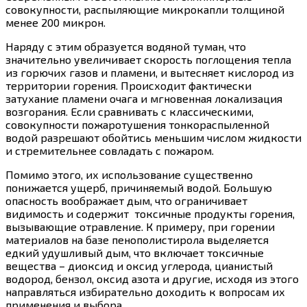
совокупности, распыляющие микрокапли толщиной
менее 200 микрон.
Наряду с этим образуется водяной туман, что
значительно увеличивает скорость поглощения тепла
из горючих газов и пламени, и вытесняет кислород из
территории горения. Происходит фактически
затухание пламени очага и мгновенная локализация
возгорания. Если сравнивать с классическими,
совокупности пожаротушения тонкораспыленной
водой разрешают обойтись меньшим числом жидкости
и стремительнее совладать с пожаром.
Помимо этого, их использование существенно
понижается ущерб, причиняемый водой. Большую
опасность воображает дым, что ограничивает
видимость и содержит токсичные продукты горения,
вызывающие отравление. К примеру, при горении
материалов на базе пенополистирола выделяется
едкий удушливый дым, что включает токсичные
вещества – диоксид и оксид углерода, цианистый
водород, бензол, оксид азота и другие, исходя из этого
направляться избирательно доходить к вопросам их
применения и выбора.