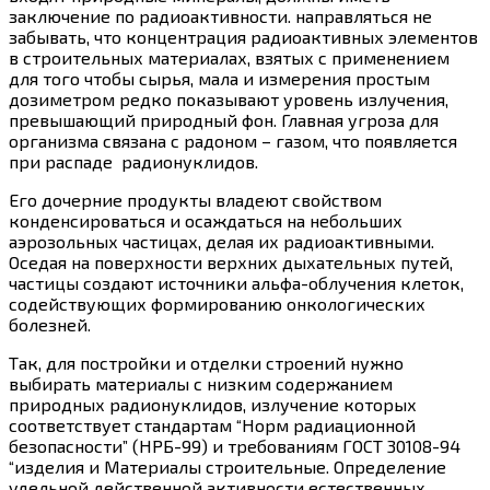
заключение по радиоактивности. направляться не
забывать, что концентрация радиоактивных элементов
в строительных материалах, взятых с применением
для того чтобы сырья, мала и измерения простым
дозиметром редко показывают уровень излучения,
превышающий природный фон. Главная угроза для
организма связана с радоном – газом, что появляется
при распаде радионуклидов.
Его дочерние продукты владеют свойством
конденсироваться и осаждаться на небольших
аэрозольных частицах, делая их радиоактивными.
Оседая на поверхности верхних дыхательных путей,
частицы создают источники альфа-облучения клеток,
содействующих формированию онкологических
болезней.
Так, для постройки и отделки строений нужно
выбирать материалы с низким содержанием
природных радионуклидов, излучение которых
соответствует стандартам “Норм радиационной
безопасности” (НРБ-99) и требованиям ГОСТ 30108-94
“изделия и Материалы строительные. Определение
удельной действенной активности естественных