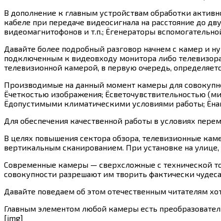
В дополнение к главным устройствам обработки активн
кабеле при передаче видеосигнала на расстояние до д
видеомагнитофонов и т.п.; Ёгенераторы вспомогательно
Давайте более подробный разговор начнем с камер и ну
подключенным к видеовходу монитора либо телевизора,
телевизионной камерой, в первую очередь, определяет
Производимые на данный момент камеры для совокупнос
Ёчеткостью изображения; Ёсветочувствительностью (м
Ёдопустимыми климатическими условиями работы; Ёна
Для обеспечения качественной работы в условиях пер
В целях повышения сектора обзора, телевизионные кам
вертикальным сканированием. При установке на улице
Современные камеры — сверхсложные с технической точ
совокупности разрешают им творить фактически чудеса
Давайте поведаем об этом отечественным читателям хот
Главным элементом любой камеры есть преобразователь
[img]