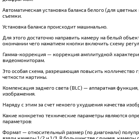
Автоматическая установка баланса белого (для цветных 
съемки.
Установка баланса происходит машинально.
Для этого достаточно направить камеру на белый объек
окончании чего нажатием кнопки включить схему регу
Гамма-коррекция — коррекция амплитудной характерис
видеомониторам.
Это особая схема, разрешающая повысить колличество г
четкости картины.
Компенсация заднего света (BLC) — аппаратная функция
изображения.
Наряду с этим за счет некоего ухудшения качества изоб
Какие конкретно технические параметры являются оп
параметров:
Формат — относительный размер (по диагонали) полупров
взяли камеры 1/2 и 1/3. В большинстве случаев, камер