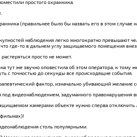
 поместили простого охранника.
.
анника (правильнее было бы назвать его в этом случае 
вокупностей наблюдения легко многократно превышают чел
ь, что где-то в дальнем углу защищаемого помещения вне
 растеряться просто не может.
на тут же звучно оповестила об этом оператора, к тому 
уть с точностью до секунды все происходящие события.
рапевтический фактор, изначально убивающий желание 
я под видеонаблюдением, задуманного правонарушения вы
а защищаемом камерами объекте нужно сперва отключить 
офильмах)!
видеонаблюдения столь популярными.