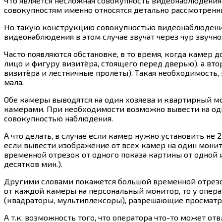
Что является несложная совокупность видеонаблюдения
совокупностям именно относятся детально рассмотрен
Но такую конструкцию совокупностью видеонаблюдения 
видеонаблюдения в этом случае звучат через чур звучно
Часто появляются обстановке, в то время, когда камер
лицо и фигуру визитёра, стоящего перед дверью), а вт
визитёра и лестничные пролеты). Такая необходимость, 
мала.
Обе камеры выводятся на один хозяева и квартирный м
камерами. При необходимости возможно вывести на од
совокупностью наблюдения.
А что делать, в случае если камер нужно установить не 
если вывести изображение от всех камер на один монит
временной отрезок от одного показа картины от одной 
десятков мин.).
Другими словами покажется большой временной отрезок,
от каждой камеры на персональный монитор, то у операт
(квадраторы, мультиплексоры), разрешающие просматр
А т.к. возможность того, что оператора что-то может о