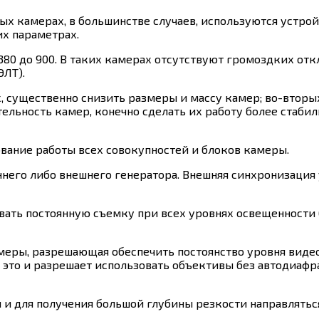
ных камерах, в большинстве случаев, используются устро
х параметрах.
80 до 900. В таких камерах отсутствуют громоздких отк
ЭЛТ).
, существенно снизить размеры и массу камер; во-вторы
льность камер, конечно сделать их работу более стабиль
вание работы всех совокупностей и блоков камеры.
него либо внешнего генератора. Внешняя синхронизация
вать постоянную съемку при всех уровнях освещенности
меры, разрешающая обеспечить постоянство уровня виде
это и разрешает использовать объективы без автодиафр
и для получения большой глубины резкости направлятьс