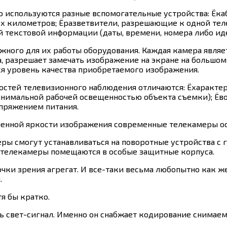
о используются разные вспомогательные устройства: Ёка
вух километров; Ёразветвители, разрешающие к одной те
й текстовой информации (даты, времени, номера либо иде
жного для их работы оборудования. Каждая камера являет
 разрешает замечать изображение на экране на большом 
ся уровень качества приобретаемого изображения.
тей телевизионного наблюдения отличаются: Ёхарактер
инимальной рабочей освещенностью объекта съемки); Ёв
пряжением питания.
еменной яркости изображения современные телекамеры о
еры смогут устанавливаться на поворотные устройства с
, телекамеры помещаются в особые защитные корпуса.
ки зрения агрегат. И все-таки весьма любопытно как же
.
я бы кратко.
 свет-сигнал. Именно он снабжает кодирование снимаем