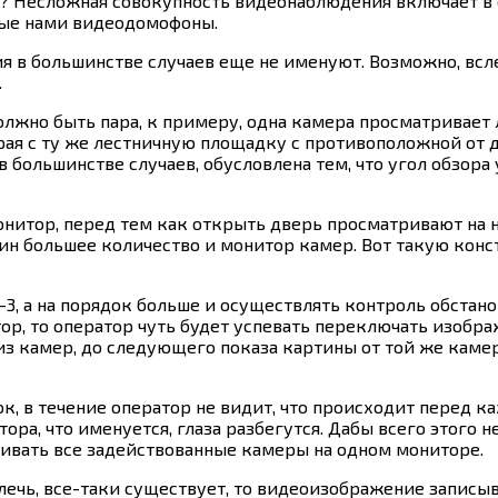
? Несложная совокупность видеонаблюдения включает в 
ные нами видеодомофоны.
в большинстве случаев еще не именуют. Возможно, всле
.
 должно быть пара, к примеру, одна камера просматривае
орая с ту же лестничную площадку с противоположной от 
в большинстве случаев, обусловлена тем, что угол обзора
онитор, перед тем как открыть дверь просматривают на
ин большее количество и монитор камер. Вот такую кон
2-3, а на порядок больше и осуществлять контроль обстано
ор, то оператор чуть будет успевать переключать изобра
из камер, до следующего показа картины от той же каме
 в течение оператор не видит, что происходит перед ка
ора, что именуется, глаза разбегутся. Дабы всего этого 
ивать все задействованные камеры на одном мониторе.
твлечь, все-таки существует, то видеоизображение запис