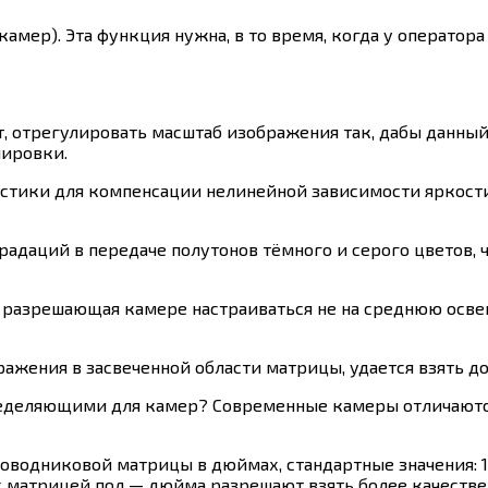
камер). Эта функция нужна, в то время, когда у операто
т, отрегулировать масштаб изображения так, дабы данны
лировки.
тики для компенсации нелинейной зависимости яркости 
радаций в передаче полутонов тёмного и серого цветов, 
, разрешающая камере настраиваться не на среднюю осве
ражения в засвеченной области матрицы, удается взять д
ределяющими для камер? Современные камеры отличаютс
одниковой матрицы в дюймах, стандартные значения: 1, 2
ы с матрицей пол — дюйма разрешают взять более качеств