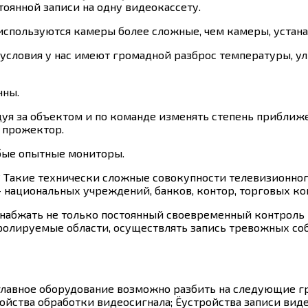
тоянной записи на одну видеокассету.
используются камеры более сложные, чем камеры, устан
условия у нас имеют громадной разброс температуры, у
нны.
уя за объектом и по команде изменять степень приближен
 прожектор.
обые опытные мониторы.
? Такие технически сложные совокупности телевизионно
национальных учреждений, банков, контор, торговых ком
набжать не только постоянный своевременный контроль 
олируемые области, осуществлять запись тревожных со
лавное оборудование возможно разбить на следующие г
йства обработки видеосигнала; Ёустройства записи виде